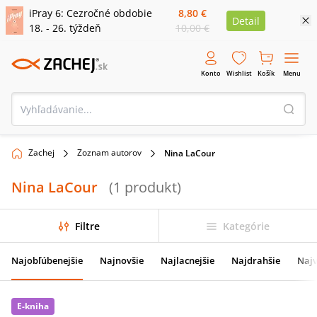
iPray 6: Cezročné obdobie
8,80 €
Detail
18. - 26. týždeň
10,00 €
Konto
Wishlist
Košík
Menu
Zachej
Zoznam autorov
Nina LaCour
Nina LaCour
(
1
produkt
)
Filtre
Kategórie
Najobľúbenejšie
Najnovšie
Najlacnejšie
Najdrahšie
Najv
E-kniha