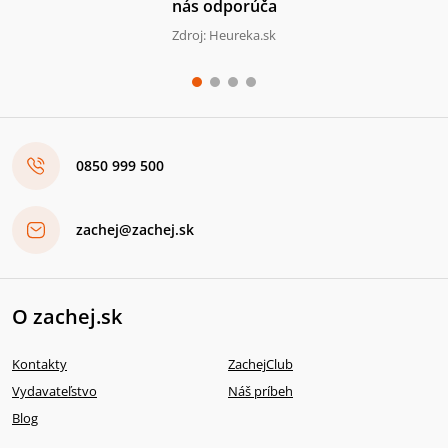
nás odporúča
Zdroj: Heureka.sk
0850 999 500
zachej@zachej.sk
O zachej.sk
Kontakty
ZachejClub
Vydavateľstvo
Náš príbeh
Blog