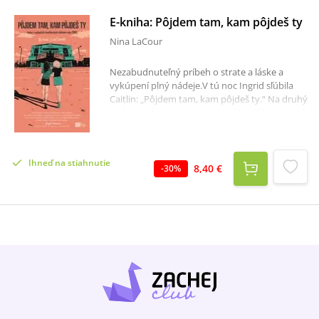
E-kniha: Pôjdem tam, kam pôjdeš ty
Nina LaCour
Nezabudnuteľný príbeh o strate a láske a
vykúpení plný nádeje.V tú noc Ingrid sľúbila
Caitlin: „Pôjdem tam, kam pôjdeš ty.“ Na druhý
deň je však všetko inak. Ingridin náhly odchod
zastihne Caitlin nepripravenú. V novom živote
bez umenia, smiechu, hudby a radostí, ktoré
spolu zdieľali ako najlepšie kamarátky,
Ihneď na stiahnutie
nenachádza svoje miesto. Nanešťastie tu po
8,40 €
-
30
%
Ingrid niečo ostalo. Na papier zaznamenala
tomuto svetu a ľuďom v ňom svoje bolestivé
zbohom. Caitlin na stránkach plných žiaľu
odznova prežíva svoju obrovskú stratu a snaží
sa nájsť nádej do budúcna. Pôjdem tam, kam
pôjdeš ty je debutový román Niny LaCour,
autorky najlepšej tínedžerskej knihy roka 2018
Všetko je tak, ako má byť.