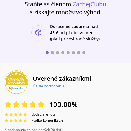
Staňte sa členom
ZachejClubu
a získajte množstvo výhod:
Doručenie zadarmo nad
ishlist-u
45 €
pri platbe vopred
(platí pre vybrané služby)
Overené zákazníkmi
Ďalšie hodnotenia
100.00
%
dodacia lehota
kvalita komunikácie
* hodnotenia za posledných 90 dní