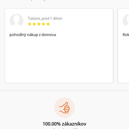
Tatiana
,
pred 1 dňom
pohodlný nákup z domova
Rok
100.00% zákazníkov