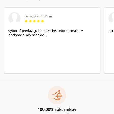
Ivana
,
pred 1 dňom
vyborné predavaju knihu zachej ,lebo normalne v
Per
obchode nikdy nenajde .
100.00% zákazníkov