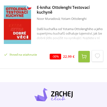
E-kniha: Ottolenghi Testovací
kuchyně
Noor Muradová; Yotam Ottolenghi
Další kuchařka od Yotama Ottolenghiho a jeho
supertýmu kuchařů odhaluje tajemství, jak lze
dobré jídlo povýšit na vynikající. Najdete v ní
syté i lehké pokrmy se zeleninou v hlavní roli,
pokaždé s nějakým doplňkem, něčím „extra" -
omáčkou, dresinkem, salsou, marinádou,
Ihneď na stiahnutie
křupavou posypkou…A vše můžete používat k
22,99 €
-
30
%
mnoha dalším pokrmům. Na konci knihy
nechybí ani základy pro dezerty. V knize Moje
milovaná spíž jsme vás pobízeli, abyste
podnikli nájezd na poličky ve spíži, zkoumali
zásoby v chladničce a spotřebovali to, co máte
doma. Doplňkem k ní je kniha Extra dobré věci,
která s ní dokonale souzní: zaměřuje se na
naplňování poliček a chladniček podle přání
vašeho srdce. Doufáme, že při tom zároveň
vzniknou samé extra dobré věci - pesto z
jarních cibulek, petrželkový olej, marinovaný