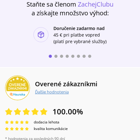
Staňte sa členom
ZachejClubu
sýr feta, kokosové čatní, dresink s tahini a
parmazánem, máslo kalbi, mrkvovo-zázvorový
a získajte množstvo výhod:
dresink, estragonová gremolata a mnoho
dalšího.
Doručenie zadarmo nad
ishlist-u
45 €
pri platbe vopred
(platí pre vybrané služby)
Overené zákazníkmi
Ďalšie hodnotenia
100.00
%
dodacia lehota
kvalita komunikácie
* hodnotenia za posledných 90 dní