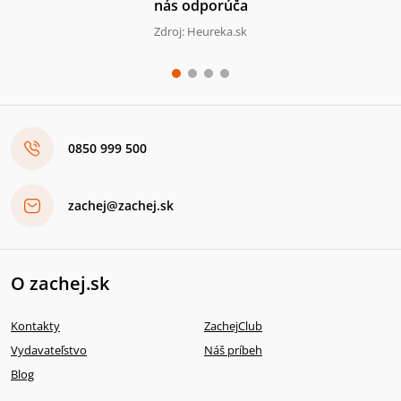
nás odporúča
Zdroj: Heureka.sk
0850 999 500
zachej@zachej.sk
O zachej.sk
Kontakty
ZachejClub
Vydavateľstvo
Náš príbeh
Blog