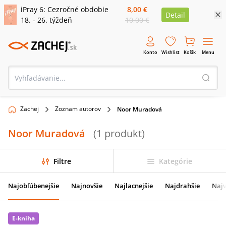
iPray 6: Cezročné obdobie
8,00 €
Detail
18. - 26. týždeň
10,00 €
Konto
Wishlist
Košík
Menu
Zachej
Zoznam autorov
Noor Muradová
Noor Muradová
(
1
produkt
)
Filtre
Kategórie
Najobľúbenejšie
Najnovšie
Najlacnejšie
Najdrahšie
Najv
E-kniha