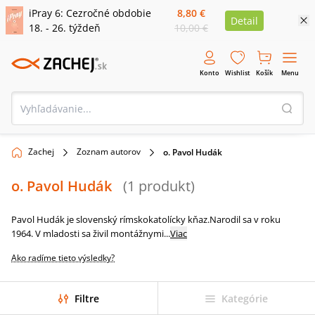
iPray 6: Cezročné obdobie
8,80 €
Detail
18. - 26. týždeň
10,00 €
Konto
Wishlist
Košík
Menu
Zachej
Zoznam autorov
o. Pavol Hudák
o. Pavol Hudák
(
1
produkt
)
Pavol Hudák je slovenský rímskokatolícky kňaz.Narodil sa v roku
1964. V mladosti sa živil montážnymi
...
Viac
Ako radíme tieto výsledky?
Filtre
Kategórie