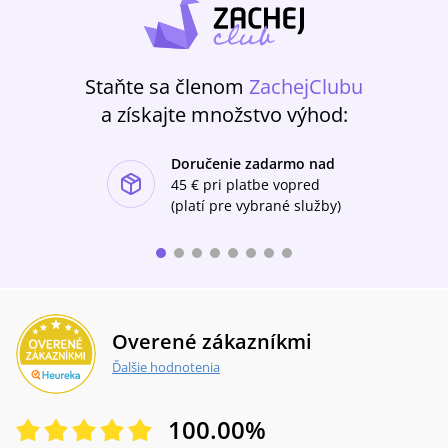
chcieť úprimne kráčať po ceste lásky.
Staňte sa členom
ZachejClubu
a získajte množstvo výhod:
Doručenie zadarmo nad
ishlist-u
45 €
pri platbe vopred
(platí pre vybrané služby)
Overené zákazníkmi
Ďalšie hodnotenia
100.00
%