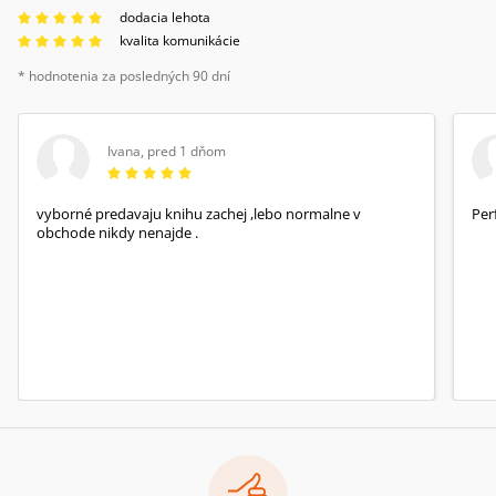
dodacia lehota
kvalita komunikácie
* hodnotenia za posledných 90 dní
Ivana
,
pred 1 dňom
vyborné predavaju knihu zachej ,lebo normalne v
Per
obchode nikdy nenajde .