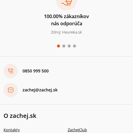
100.00% zákazníkov
nás odporúča
Zdroj: Heureka.sk
0850 999 500
zachej@zachej.sk
O zachej.sk
Kontakty
ZachejClub