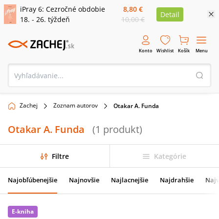
iPray 6: Cezročné obdobie
8,80 €
Detail
18. - 26. týždeň
10,00 €
Konto
Wishlist
Košík
Menu
Zachej
Zoznam autorov
Otakar A. Funda
Otakar A. Funda
(
1
produkt
)
Filtre
Kategórie
Najobľúbenejšie
Najnovšie
Najlacnejšie
Najdrahšie
Najv
E-kniha