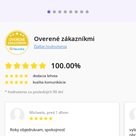
Overené zákazníkmi
Ďalšie hodnotenia
100.00
%
dodacia lehota
kvalita komunikácie
* hodnotenia za posledných 90 dní
Michaela
,
pred 1 dňom
Roky objednávam, spokojnosť
vyb
obc