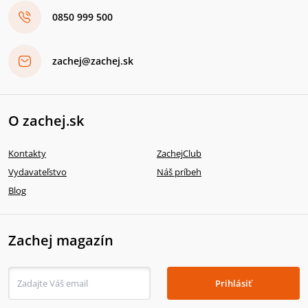
0850 999 500
zachej@zachej.sk
O zachej.sk
Kontakty
ZachejClub
Vydavateľstvo
Náš príbeh
Blog
Zachej magazín
Prihlásiť