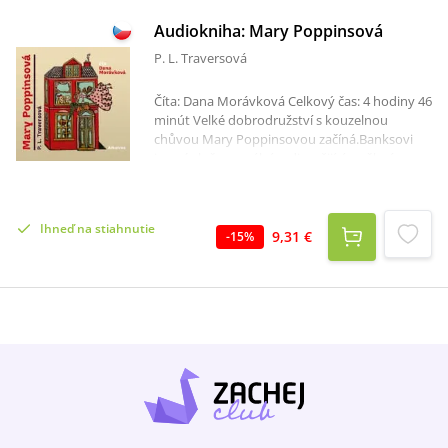
Audiokniha: Mary Poppinsová
P. L. Traversová
Číta: Dana Morávková Celkový čas: 4 hodiny 46
minút Velké dobrodružství s kouzelnou
chůvou Mary Poppinsovou začíná.Banksovi
jsou úplně normální rodina, žijící v pěkném
domě v Třešňové ulici č. 17. Bohužel pan a paní
Banksovi pro samou práci nemají na své děti
tolik času, kolik by si přáli, a proto musí pro
Ihneď na stiahnutie
ratolesti najmout paní na hlídání. Jako
9,31 €
-
15
%
zázrakem se u dveří objeví Mary Poppinsová,
na první pohled důstojná osoba, se kterou
však není radno žertovat, ale i bytost plná
fantazie, která navíc umí čarovat! Velké
dobrodružství začíná!