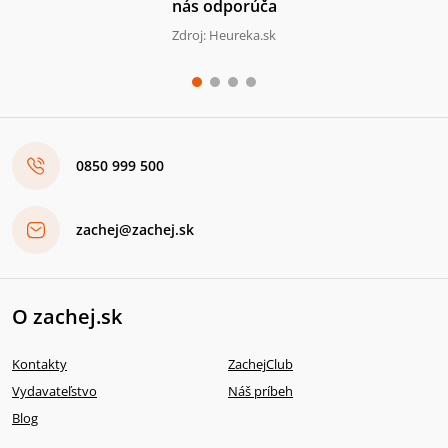
nás odporúča
Zdroj: Heureka.sk
0850 999 500
zachej@zachej.sk
O zachej.sk
Kontakty
ZachejClub
Vydavateľstvo
Náš príbeh
Blog