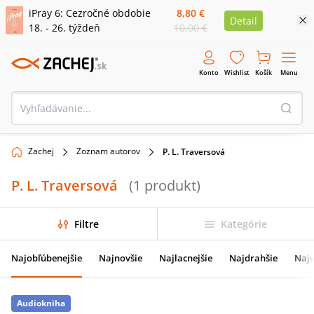
iPray 6: Cezročné obdobie
8,80 €
Detail
18. - 26. týždeň
10,00 €
Konto
Wishlist
Košík
Menu
Zachej
Zoznam autorov
P. L. Traversová
P. L. Traversová
(
1
produkt
)
Filtre
Kategórie
Najobľúbenejšie
Najnovšie
Najlacnejšie
Najdrahšie
Najv
Audiokniha