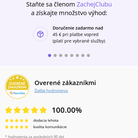
Staňte sa členom
ZachejClubu
a získajte množstvo výhod:
Doručenie zadarmo nad
ishlist-u
45 €
pri platbe vopred
(platí pre vybrané služby)
Overené zákazníkmi
Ďalšie hodnotenia
100.00
%
dodacia lehota
kvalita komunikácie
* hodnotenia za posledných 90 dní