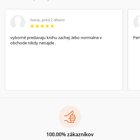
Ivana
,
pred 2 dňami
vyborné predavaju knihu zachej ,lebo normalne v
Per
obchode nikdy nenajde .
100.00% zákazníkov