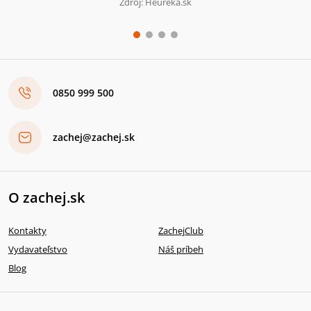
Zdroj: Heureka.sk
0850 999 500
zachej@zachej.sk
O zachej.sk
Kontakty
ZachejClub
Vydavateľstvo
Náš príbeh
Blog