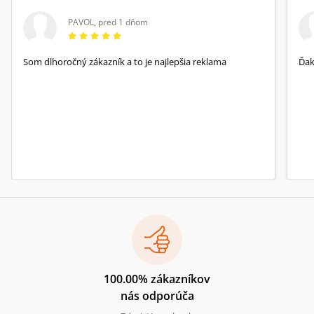
má svůj přirozený i nadpřirozený rozměr.
České vydání přináší také doslov nakladatele
PAVOL
,
pred 1 dňom
se stručným výčtem stěžejních událostí, které
se udály v poslední době.
Som dlhoročný zákazník a to je najlepšia reklama
Ďa
100.00% zákazníkov
nás odporúča