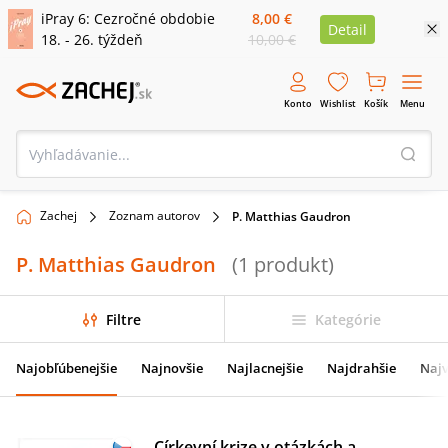
iPray 6: Cezročné obdobie
8,00 €
Detail
18. - 26. týždeň
10,00 €
Konto
Wishlist
Košík
Menu
Zachej
Zoznam autorov
P. Matthias Gaudron
P. Matthias Gaudron
(
1
produkt
)
Filtre
Kategórie
Najobľúbenejšie
Najnovšie
Najlacnejšie
Najdrahšie
Najv
Církevní krize v otázkách a