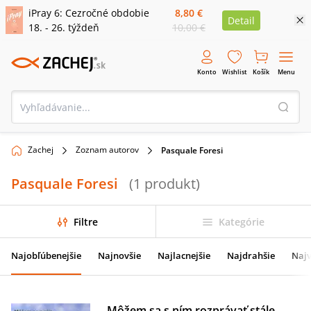
iPray 6: Cezročné obdobie
8,80 €
Detail
18. - 26. týždeň
10,00 €
Konto
Wishlist
Košík
Menu
Zachej
Zoznam autorov
Pasquale Foresi
Pasquale Foresi
(
1
produkt
)
Filtre
Kategórie
Najobľúbenejšie
Najnovšie
Najlacnejšie
Najdrahšie
Najv
Môžem sa s ním rozprávať stále