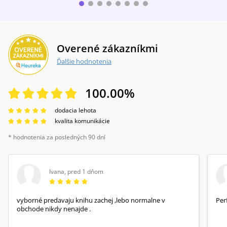
Overené zákazníkmi
Ďalšie hodnotenia
100.00
%
dodacia lehota
kvalita komunikácie
* hodnotenia za posledných 90 dní
Ivana
,
pred 1 dňom
vyborné predavaju knihu zachej ,lebo normalne v
Per
obchode nikdy nenajde .