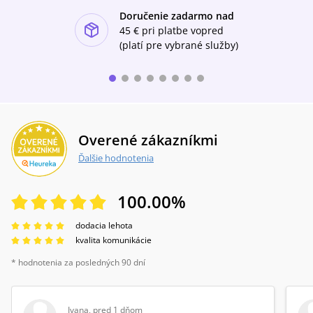
svědkem naděje a lásky, která je silnější než
Doručenie zadarmo nad
smrt.
ishlist-u
45 €
pri platbe vopred
(platí pre vybrané služby)
Overené zákazníkmi
Ďalšie hodnotenia
100.00
%
dodacia lehota
kvalita komunikácie
* hodnotenia za posledných 90 dní
Ivana
,
pred 1 dňom