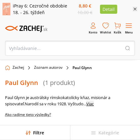
iPray 6: Cezročné obdobie
8,80 €
Detail
18. - 26. týždeň
10,00 €
Konto
Wishlist
Košík
Menu
Zachej
Zoznam autorov
Paul Glynn
Paul Glynn
(
1
produkt
)
Paul Glynn je austrálsky rímskokatolícky kňaz, misionár a
spisovateľ.Narodil sa v roku 1928. Vyštudo
...
Viac
Ako radíme tieto výsledky?
Filtre
Kategórie