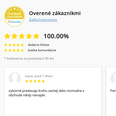
Ale i prohry patří k lidským příběhům, včetně
příběhu fenomenálního Emila Zátopka.“Pavel
Kosatík
Overené zákazníkmi
Ďalšie hodnotenia
100.00
%
dodacia lehota
kvalita komunikácie
* hodnotenia za posledných 90 dní
Ivana
,
pred 1 dňom
vyborné predavaju knihu zachej ,lebo normalne v
Per
obchode nikdy nenajde .