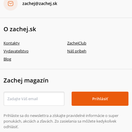
zachej@zachej.sk
O zachej.sk
Kontakty
ZachejClub
Vydavateľstvo
Náš príbeh
Blog
Zachej magazín
Prihlásiť
Prihláste sa do newslettra a získajte pravidelné informácie o super
ponukách, akciách a zľavách. Zo zasielania sa môžete kedykoľvek
odhlásiť.