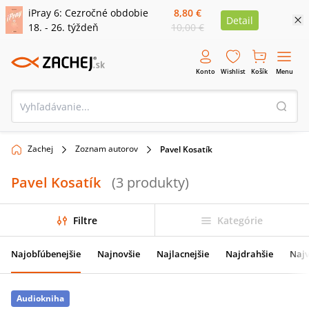
iPray 6: Cezročné obdobie
8,80 €
Detail
18. - 26. týždeň
10,00 €
Konto
Wishlist
Košík
Menu
Zachej
Zoznam autorov
Pavel Kosatík
Pavel Kosatík
(
3
produkty
)
Filtre
Kategórie
Najobľúbenejšie
Najnovšie
Najlacnejšie
Najdrahšie
Najv
Audiokniha