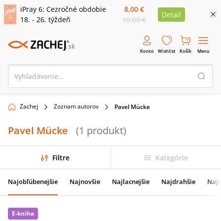
iPray 6: Cezročné obdobie
8,00 €
Detail
18. - 26. týždeň
10,00 €
Konto
Wishlist
Košík
Menu
Zachej
Zoznam autorov
Pavel Mücke
Pavel Mücke
(
1
produkt
)
Filtre
Kategórie
Najobľúbenejšie
Najnovšie
Najlacnejšie
Najdrahšie
Najv
E-kniha