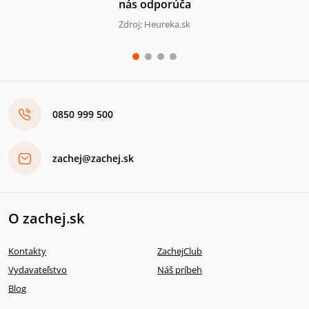
nás odporúča
Zdroj: Heureka.sk
0850 999 500
zachej@zachej.sk
O zachej.sk
Kontakty
ZachejClub
Vydavateľstvo
Náš príbeh
Blog