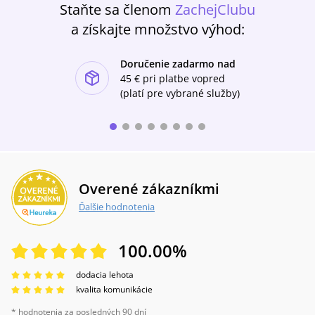
Staňte sa členom
ZachejClubu
kontextu, dále pak problematice paměti ve
vztahu k orální historii. Praktičtěji zaměřená
a získajte množstvo výhod:
část se zabývá možnostmi a úskalími realizace
orálněhistorického výzkumu, dále pak přináší
Doručenie zadarmo nad
přehled analytických přístupů, zamyšlení nad
ishlist-u
interpretačními možnostmi orálněhistorických
45 €
pri platbe vopred
rozhovorů a konečně jsou zde probírány také
(platí pre vybrané služby)
otázky etiky a legislativy jako nezbytné
součásti orální historie.
Overené zákazníkmi
Ďalšie hodnotenia
100.00
%
dodacia lehota
kvalita komunikácie
* hodnotenia za posledných 90 dní