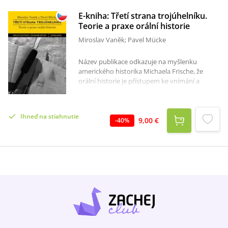
E-kniha: Třetí strana trojúhelníku.
Teorie a praxe orální historie
Miroslav Vaněk; Pavel Mücke
Název publikace odkazuje na myšlenku
amerického historika Michaela Frische, že
orální historie je přístupem ke vnímání a
pojímání minulosti, který se symbolicky
nachází mezi „laickou“ individuální či kolektivní
pamětí a „velkými“ politickými dějinami. Kniha
Ihneď na stiahnutie
nejen široké badatelské obci, ale i zájemcům z
9,00 €
-
40
%
řad laické veřejnosti představuje problematiku
orální historie v jejích teoretických a
praktických perspektivách. Druhé a doplněné
vydání tohoto manuálu se snaží podat
aktuální pohled na problematiku orální
historie jakožto interdisciplinární metody,
která významně přispívá k poznání nedávné
minulosti, jejíž svědkové a pamětníci doposud
žijí. Teoreticky laděná část publikace se věnuje
terminologii orální historie, jejímu zrodu a
vývoji v českém prostředí i v mezinárodním