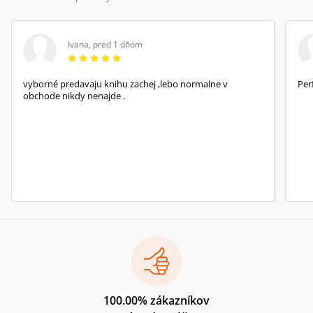
Ivana
,
pred 1 dňom
vyborné predavaju knihu zachej ,lebo normalne v
Per
obchode nikdy nenajde .
100.00% zákazníkov