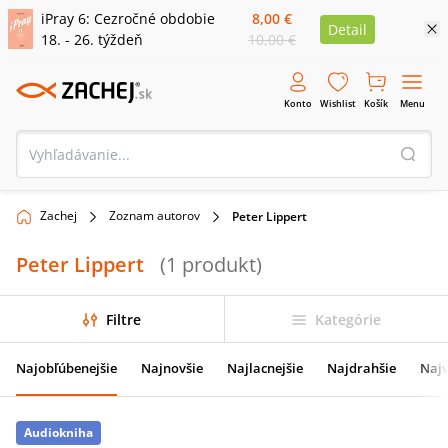
iPray 6: Cezročné obdobie
8,00 €
Detail
18. - 26. týždeň
10,00 €
Konto
Wishlist
Košík
Menu
Zachej
Zoznam autorov
Peter Lippert
Peter Lippert
(
1
produkt
)
Filtre
Kategórie
Najobľúbenejšie
Najnovšie
Najlacnejšie
Najdrahšie
Najv
Audiokniha