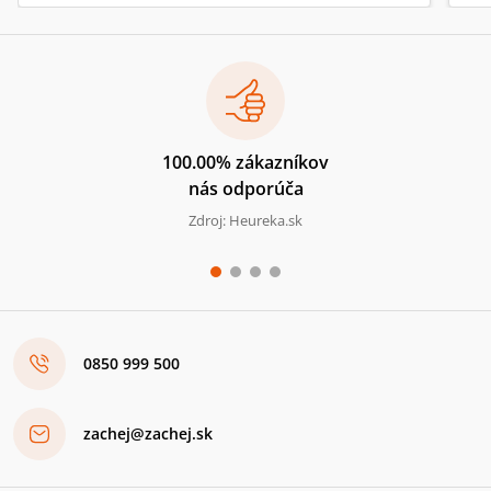
100.00% zákazníkov
nás odporúča
Zdroj: Heureka.sk
0850 999 500
zachej@zachej.sk