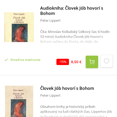
Audiokniha: Človek Jób hovorí s
Bohom
Peter Lippert
Číta: Miroslav Kolbašský Celkový čas: 6 hodín
53 minút Audiokniha Človek Jób hovorí s
Bohom začiera do života, do dejín, do
poriadkov sveta, do svedomia človeka. Kladie,
ale i odpovedá na pálčivé otázky: Prečo je
človek taký nenapraviteľný, prečo je ľudský
Ihneď na stiahnutie
život taký zdivený, kam spejeme?... Knižné
8,50 €
-
15
%
vydanie 1.krát vyšlo na Slovensku v roku 1948,
no Lippertov Jób je naliehavou knihou aj pre
nás, knihou pre tieto časy…Lúč, vydavateľské
družstvo Bratislava, 2025
Človek Jób hovorí s Bohom
Peter Lippert
Obsahom knihy je historický príbeh
aplikovaný na ľudí všetkých čias. Lippertov Jób
je človekom aj dnešných dní, rozporuplný a