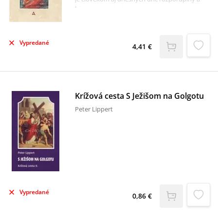
hľadajúci, pochybujúci a nešťastný,
požadovačný, ale i dávajúci. Preto je veľmi
aktuálny a poskytuje odpovede na mnohé
otázky, ktoré nás trápia a hľadáme na ne
Vypredané
odpoveď.
4,41 €
Krížová cesta S Ježišom na Golgotu
Peter Lippert
Vypredané
0,86 €