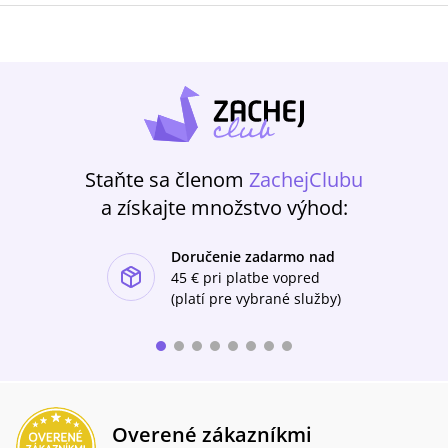
Staňte sa členom
ZachejClubu
a získajte množstvo výhod:
Doručenie zadarmo nad
ishlist-u
45 €
pri platbe vopred
(platí pre vybrané služby)
Overené zákazníkmi