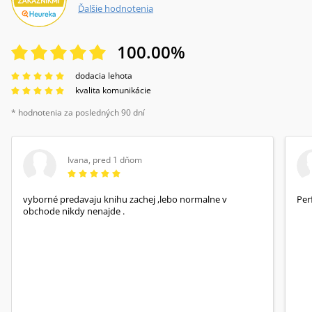
Ďalšie hodnotenia
100.00
%
dodacia lehota
kvalita komunikácie
* hodnotenia za posledných 90 dní
Ivana
,
pred 1 dňom
vyborné predavaju knihu zachej ,lebo normalne v
Per
obchode nikdy nenajde .