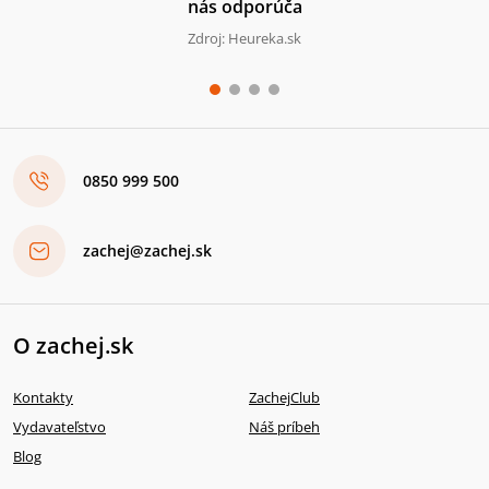
nás odporúča
Zdroj: Heureka.sk
0850 999 500
zachej@zachej.sk
O zachej.sk
Kontakty
ZachejClub
Vydavateľstvo
Náš príbeh
Blog