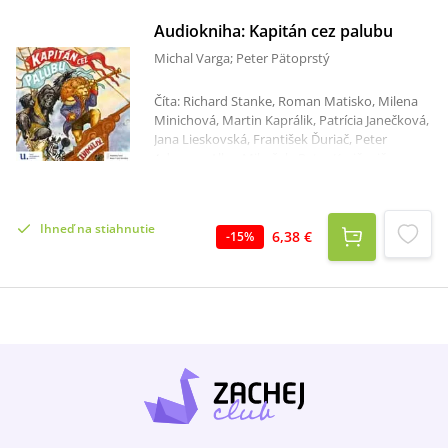
Audiokniha: Kapitán cez palubu
Michal Varga; Peter Pätoprstý
Číta: Richard Stanke, Roman Matisko, Milena
Minichová, Martin Kaprálik, Patrícia Janečková,
Jana Lieskovská, František Ďuriač, Peter
Adamov, Allan Mikušek, Peter Krajčovič,
Dagmar Rostandt, Ivan Kozák Celkový čas: 1
hodina 7 minút Príbeh zvieratiek odohrávajúci
sa jednak v stodole a jednak v rámci strhujúcej
Ihneď na stiahnutie
plavby na lodi Animalix s množstvom
6,38 €
-
15
%
dramatických a humorných situácií.Počas
búrky na zahnanie strachu v stodole somárik
rozpráva príbeh o obrovskej potope. Zvieratá
na pláňach, lúkach, prérii, zaskočené a
zmätené touto pohromou sa v hustom daždi
náhodou ocitli na jednej lodi. Tá sa pri
zdvihnutí hladiny dostane až na more. Sú
nútené aj vzhľadom na ich rozdielnosti a
prirodzene dané charaktery spolu vychádzať,
aby všetky prežili. Jedná sa o zvieratá rôzneho
druhu. Okrem zvierat zo stajne, aj tie skôr