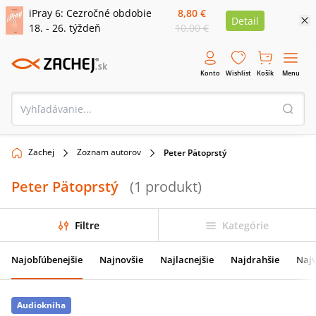
iPray 6: Cezročné obdobie
8,80 €
Detail
18. - 26. týždeň
10,00 €
Konto
Wishlist
Košík
Menu
Zachej
Zoznam autorov
Peter Pätoprstý
Peter Pätoprstý
(
1
produkt
)
Filtre
Kategórie
Najobľúbenejšie
Najnovšie
Najlacnejšie
Najdrahšie
Najv
Audiokniha