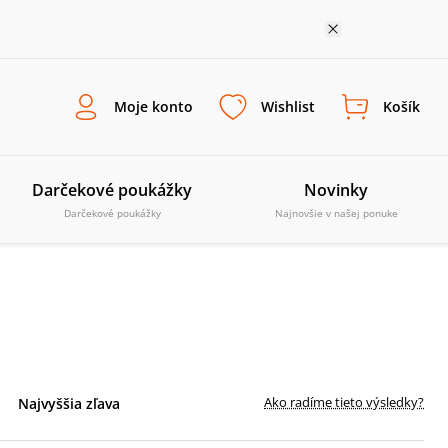
Moje konto
Wishlist
Košík
Darčekové poukážky
Novinky
Darčekové poukážky
Najnovšie v našej ponuke
Ako radíme tieto výsledky?
Najvyššia zľava