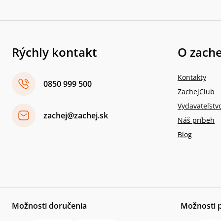
Rýchly kontakt
O zache
Kontakty
0850 999 500
ZachejClub
Vydavateľstv
zachej@zachej.sk
Náš príbeh
Blog
Možnosti doručenia
Možnosti 