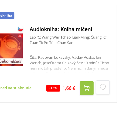
iokniha
Audiokniha: Kniha mlčení
Lao 'C; Wang Wei; Tchao Jüan-Ming; Čuang 'C;
Žuan Ťi; Po Ťü I; Chan Šan
Číta: Radovan Lukavský, Václav Voska, Jan
Werich, Josef Kemr Celkový čas: 13 minút Ticho
není nic tak prostého. Není ničím daným,musí
být vytvořeno.- Clude Roy.Je jisté, že i to
umění, jež se dělá ze slov – poezie, rodí se z
mlčení a mlčení je jí třeba jako vzduchu. Jako je
1,66 €
hneď na stiahnutie
-
15
%
třeba ticha k životu. Třebas jen proto, že byl
život dočasně zpustošen a řeč se znemožnila.