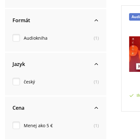
Aud
Formát
Audiokniha
(
1
)
Jazyk
český
(
1
)
I
Cena
Menej ako 5 €
(
1
)