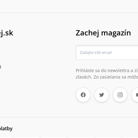
j.sk
Zachej magazín
o
Prihláste sa do newslettra a 
zľavách. Zo zasielania sa môže
platby