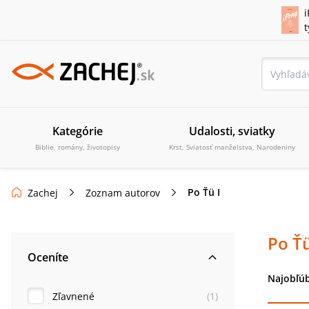
i
Kategórie
Udalosti, sviatky
Biblie, romány, životopisy
Krst, Sviatosť manželstva, Narodeniny
Po Ťü I
Zachej
Zoznam autorov
Po Ťü
Oceníte
Najobľúb
Zľavnené
(
1
)