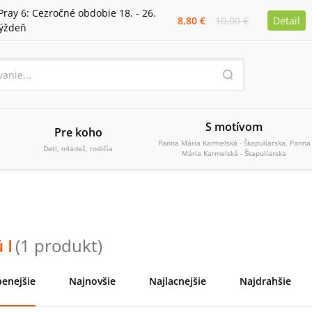
Pray 6: Cezročné obdobie 18. - 26.
8,80 €
10,00 €
Detail
týždeň
S motívom
Pre koho
Panna Mária Karmelská - Škapuliarska, Panna
Deti, mládež, rodičia
Mária Karmelská - Škapuliarska
 I
(
1
produkt
)
enejšie
Najnovšie
Najlacnejšie
Najdrahšie