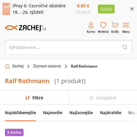
iPray 6: Cezročné obdobie
8,80 €
Detail
18. - 26. týždeň
10,00 €
Konto
Wishlist
Košík
Menu
Zachej
Zoznam autorov
Ralf Rothmann
Ralf Rothmann
(
1
produkt
)
Filtre
Kategórie
Najobľúbenejšie
Najnovšie
Najlacnejšie
Najdrahšie
Najv
E-kniha