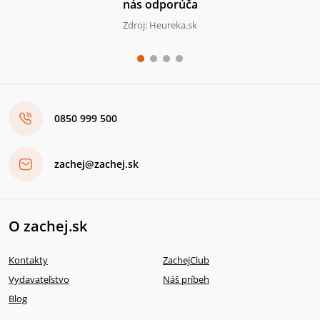
nás odporúča
Zdroj: Heureka.sk
0850 999 500
zachej@zachej.sk
O zachej.sk
Kontakty
ZachejClub
Vydavateľstvo
Náš príbeh
Blog