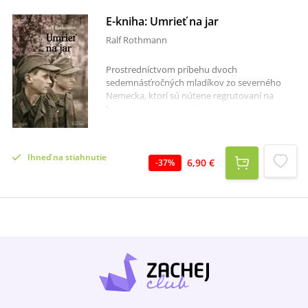
E-kniha: Umrieť na jar
Ralf Rothmann
Prostredníctvom príbehu dvoch
sedemnásťročných mladíkov zo severného
Nemecka, ktorí sú nútene regrutovaní na
front, Rothmann približuje hrôzy a barbarstvo
vojny. V nástojčivých, magických, no
realistických obrazoch autor rozpráva o
poslednom vojnovom predjarí v Maďarsku a
Ihneď na stiahnutie
ťažkých prvých týždňoch mieru. Zobrazil ich
6,90 €
-
37
%
skutočne majstrovsky a dôveryhodne, pričom
nestratil vôbec nič zo svojej poetickej
brilantnosti. Pri detailnom ponorení sa do
morálno-psychického zbedačenia vojakov v
citlivom veku cítiť zároveň obrovskú empatiu
bez akéhokoľvek sentimentu.Podrobne a
realisticky opísaná brutalita, utrpenie a bežný
život na fronte striedajú takmer
transcendentálne opisy krajiny a ľudí. Autor
neprikrášľuje, neodsudzuje, nesnaží sa zaujať k
morálke, činom a motivácii vojnovej generácie