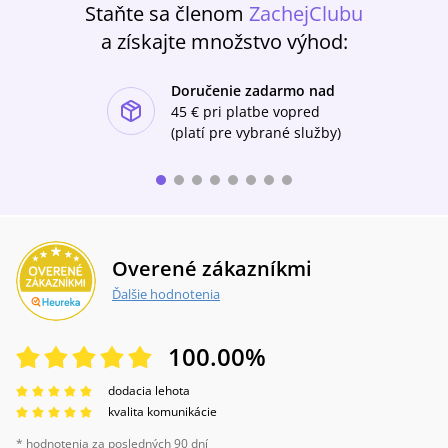
Staňte sa členom
ZachejClubu
nijaký postoj. Rozpráva príbeh a necháva na
čitateľovi, čo s ním spraví.
a získajte množstvo výhod:
Doručenie zadarmo nad
ishlist-u
45 €
pri platbe vopred
(platí pre vybrané služby)
Overené zákazníkmi
Ďalšie hodnotenia
100.00
%
dodacia lehota
kvalita komunikácie
* hodnotenia za posledných 90 dní