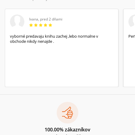
Ivana
,
pred 2 dňami
vyborné predavaju knihu zachej ,lebo normalne v
Per
obchode nikdy nenajde .
100.00% zákazníkov