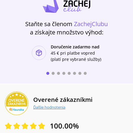
Staňte sa členom
ZachejClubu
a získajte množstvo výhod:
Doručenie zadarmo nad
ishlist-u
45 €
pri platbe vopred
(platí pre vybrané služby)
Overené zákazníkmi
Ďalšie hodnotenia
100.00
%