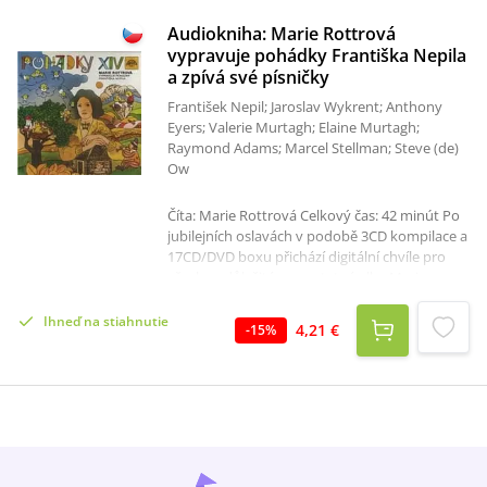
Audiokniha: Marie Rottrová
vypravuje pohádky Františka Nepila
a zpívá své písničky
František Nepil; Jaroslav Wykrent; Anthony
Eyers; Valerie Murtagh; Elaine Murtagh;
Raymond Adams; Marcel Stellman; Steve (de)
Ow
Číta: Marie Rottrová Celkový čas: 42 minút Po
jubilejních oslavách v podobě 3CD kompilace a
17CD/DVD boxu přichází digitální chvíle pro
všechna důležitá samostatná alba Marie
Rottrové. Fanoušci tak dostávají k dispozici
maximum albových nahrávek jedné za
Ihneď na stiahnutie
4,21 €
-
15
%
zásadních ženských postav naší populární
hudby, tentokrát i v roli vypravěče na titulu
určenému hlavně dětem! (původní album 1118
3138, (P) 1983)