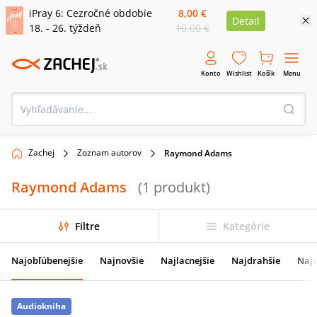
iPray 6: Cezročné obdobie
8,00 €
Detail
18. - 26. týždeň
10,00 €
Konto
Wishlist
Košík
Menu
Zachej
Zoznam autorov
Raymond Adams
Raymond Adams
(
1
produkt
)
Filtre
Kategórie
Najobľúbenejšie
Najnovšie
Najlacnejšie
Najdrahšie
Najv
Audiokniha