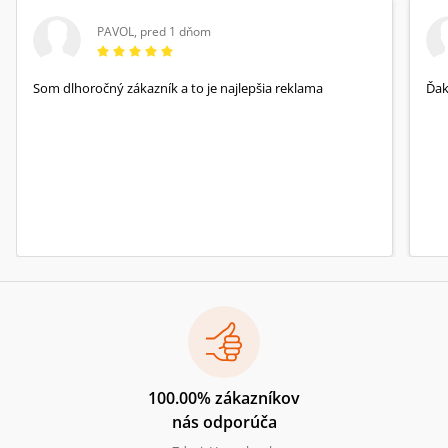
Radio. Vo voľnom čase ju môžete nájsť behať
vonku, písať alebo vyskúšať nový recept s
PAVOL
,
pred 1 dňom
hudbou 90. rokov v pozadí.
Som dlhoročný zákazník a to je najlepšia reklama
Ďa
100.00% zákazníkov
nás odporúča