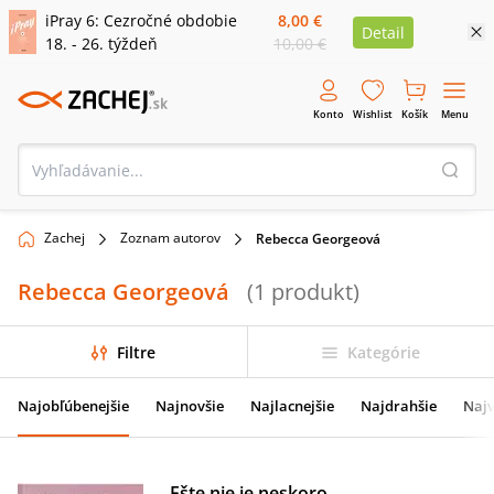
iPray 6: Cezročné obdobie
8,00 €
Detail
18. - 26. týždeň
10,00 €
Konto
Wishlist
Košík
Menu
Zachej
Zoznam autorov
Rebecca Georgeová
Rebecca Georgeová
(
1
produkt
)
Filtre
Kategórie
Najobľúbenejšie
Najnovšie
Najlacnejšie
Najdrahšie
Najv
Ešte nie je neskoro