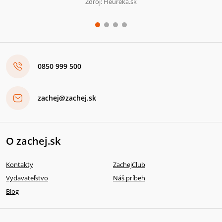
Zdroj: Heureka.sk
0850 999 500
zachej@zachej.sk
O zachej.sk
Kontakty
ZachejClub
Vydavateľstvo
Náš príbeh
Blog