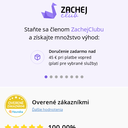
pravda, že u vesla jsou teď psychopati?Proč
umíráme v nemocnicích – tedy tam, kde
nechceme?
Staňte sa členom
ZachejClubu
a získajte množstvo výhod:
Doručenie zadarmo nad
ishlist-u
45 €
pri platbe vopred
(platí pre vybrané služby)
Overené zákazníkmi
Ďalšie hodnotenia
100.00
%