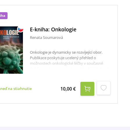
iha
E-kniha: Onkologie
Renata Soumarová
Onkologie je dynamicky se rozvíjející obor.
Publikace poskytuje ucelený přehled o
možnostech onkologické léčby v současné
době. Je určena pro studenty lékařských fakult,
které by měla seznámit především se základy
nechirurgické léčby nejčastěji se vyskytujících
zhoubných solidních nádorů u dospělých.
10,00 €
hneď na stiahnutie
Učebnice je rozdělena na část obecnou a
speciální. Úvodní kapitoly vysvětlují podstatu
vzniku zhoubných onemocnění, popisují
principy a indikace moderní léčby, zásady
výživy u onkologicky nemocných, hereditární
nádorové symptomy a podobně. Kapitoly
speciální části se věnují jednotlivým
diagnózám, jejich výskytu, patologii,