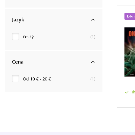
E-kn
Jazyk
český
(
1
)
Cena
Od 10 € - 20 €
(
1
)
I