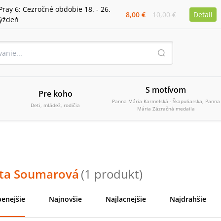
Pray 6: Cezročné obdobie 18. - 26.
8,00 €
10,00 €
Detail
týždeň
S motívom
Pre koho
Panna Mária Karmelská - Škapuliarska, Panna
Deti, mládež, rodičia
Mária Zázračná medaila
ta Soumarová
(
1
produkt
)
enejšie
Najnovšie
Najlacnejšie
Najdrahšie