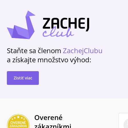
Staňte sa členom
ZachejClubu
a získajte množstvo výhod:
Zistiť viac
Overené
zákazníkmi