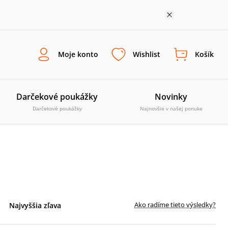
Moje konto
Wishlist
Košík
Darčekové poukážky
Novinky
Darčekové poukážky
Najnovšie v našej ponuke
Ako radíme tieto výsledky?
Najvyššia zľava