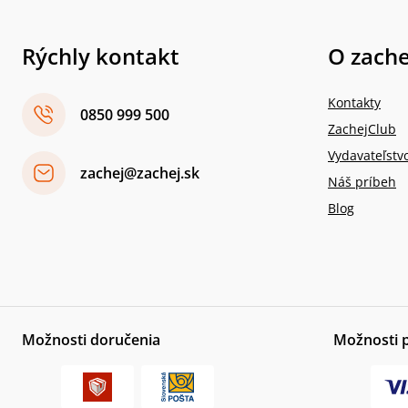
Rýchly kontakt
O zache
Kontakty
0850 999 500
ZachejClub
Vydavateľstv
zachej@zachej.sk
Náš príbeh
Blog
Možnosti doručenia
Možnosti 