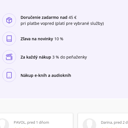
diagnostice, symptomatologii, léčbě i
poléčebným komplikacím.
Doručenie zadarmo nad
45 €
pri platbe vopred (platí pre vybrané služby)
Zľava na novinky
10 %
Za každý nákup
3 % do peňaženky
Nákup e-kníh a audiokníh
PAVOL
,
pred 1 dňom
Darina
,
pred 2 