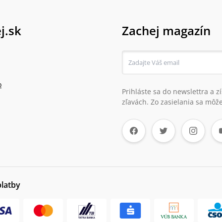
j.sk
Zachej magazín
o
Prihláste sa do newslettra a 
zľavách. Zo zasielania sa môže
platby