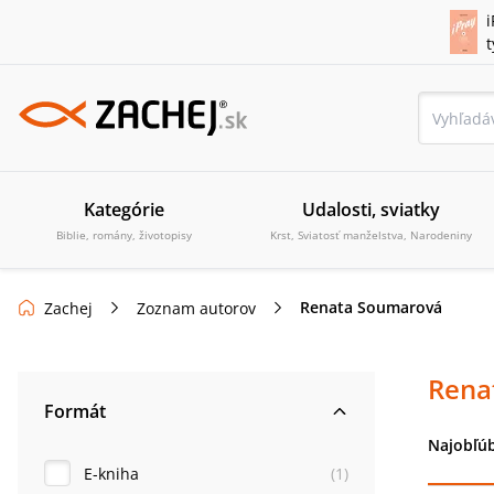
i
Kategórie
Udalosti, sviatky
Biblie, romány, životopisy
Krst, Sviatosť manželstva, Narodeniny
Renata Soumarová
Zachej
Zoznam autorov
Rena
Formát
Najobľúb
E-kniha
(
1
)