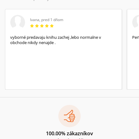
Ivana
,
pred 1 dňom
vyborné predavaju knihu zachej ,lebo normalne v
Per
obchode nikdy nenajde .
100.00% zákazníkov