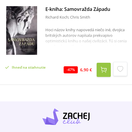
E-kniha: Samovražda Západu
Richard Koch; Chris Smith
Hoci názov knihy napovedá niečo iné, dvojica
britských autorov napísala prekvapivo
optimistickú knihu o našej civilizácii. Tú si cenia
natoľko, že podľa nich stojí za to pokúsiť sa ju
zachrániť. V roku 1900 bola väčšina obyvateľov
Západu na svoju civilizáciu hrdá. Vedeli, čo
predstavuje a verili jej. Dnes sa tento pocit
Ihneď na stiahnutie
stratil. Je to najmä preto, že šesť ideí, na
6,90 €
-
47
%
ktorých sebavedomie Západu stojí, zažilo
storočie neustálych útokov.Západná civilizácia
pretrváva dlhšie ako akákoľvek iná v minulosti
alebo v súčasnosti – je oveľa úspešnejšia v
ekonomickom, vojenskom či politickom
zmysle, ale aj vo vede, technológiách a umení.
Zlepšuje sa zdravotných stav jej obyvateľov,
rastie ich bohatstvo, dĺžka života a zrejme aj
pocit šťastia. Veľkú časť týchto úspechov
môžeme pripísať na vrub šiestim základným
ideám – kresťanstvu, optimizmu, vede,