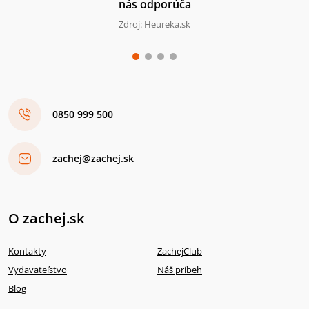
nás odporúča
Zdroj: Heureka.sk
0850 999 500
zachej@zachej.sk
O zachej.sk
Kontakty
ZachejClub
Vydavateľstvo
Náš príbeh
Blog