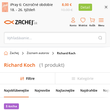
iPray 6: Cezročné obdobie
8,00 €
Detail
18. - 26. týždeň
10,00 €
Konto
Wishlist
Košík
Menu
Zachej
Zoznam autorov
Richard Koch
Richard Koch
(
1
produkt
)
Filtre
Kategórie
Najobľúbenejšie
Najnovšie
Najlacnejšie
Najdrahšie
Najv
E-kniha