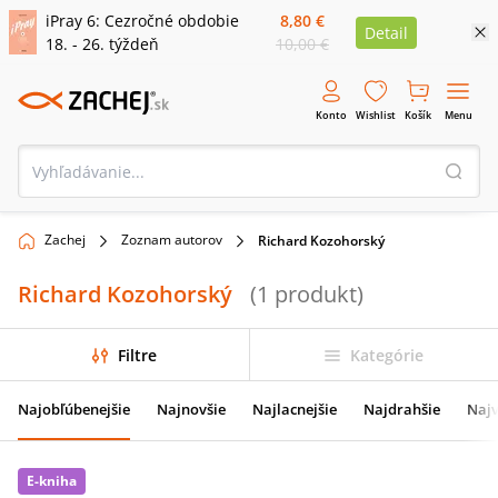
iPray 6: Cezročné obdobie
8,80 €
Detail
18. - 26. týždeň
10,00 €
Konto
Wishlist
Košík
Menu
Zachej
Zoznam autorov
Richard Kozohorský
Richard Kozohorský
(
1
produkt
)
Filtre
Kategórie
Najobľúbenejšie
Najnovšie
Najlacnejšie
Najdrahšie
Najv
E-kniha