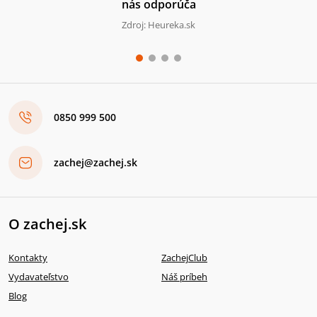
nás odporúča
Zdroj: Heureka.sk
0850 999 500
zachej@zachej.sk
O zachej.sk
Kontakty
ZachejClub
Vydavateľstvo
Náš príbeh
Blog