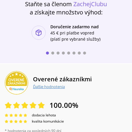
Staňte sa členom
ZachejClubu
a získajte množstvo výhod:
Doručenie zadarmo nad
ishlist-u
45 €
pri platbe vopred
(platí pre vybrané služby)
Overené zákazníkmi
Ďalšie hodnotenia
100.00
%
dodacia lehota
kvalita komunikácie
* hodnotenia za posledných 90 dní