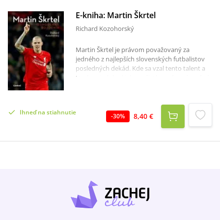
E-kniha: Martin Škrtel
Richard Kozohorský
Martin Škrtel je právom považovaný za
jedného z najlepších slovenských futbalistov
posledných dekád. Kde sa vzal tento talent a
kto ho viedol od jeho začiatkov až po úspešné
roky v FC Liverpool? Ako ho na ceste za
úspechom formovala jeho rodina, priatelia,
tréneri a spoluhráči? Novinár Richard
Ihneď na stiahnutie
Kozohorský sa vybral po stopách Martina
8,40 €
-
30
%
Škrtela a prostredníctvom spomienok jeho
blízkych a známych vykresľuje čitateľom obraz
muža pevných zásad, pracovitého športovca,
dobrého syna a starostlivého manžela i otca.