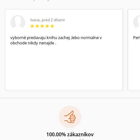
Ivana
,
pred 2 dňami
vyborné predavaju knihu zachej ,lebo normalne v
Per
obchode nikdy nenajde .
100.00% zákazníkov