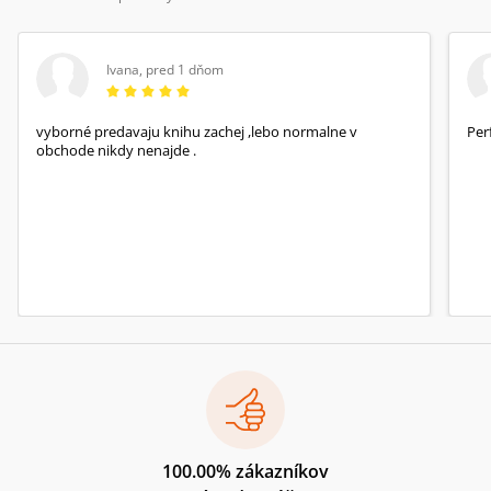
Ivana
,
pred 1 dňom
vyborné predavaju knihu zachej ,lebo normalne v
Per
obchode nikdy nenajde .
100.00% zákazníkov