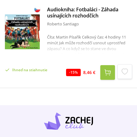
Audiokniha: Fotbaláci - Záhada
usínajících rozhodčích
Roberto Santiago
Číta: Martin Písařík Celkový čas: 4 hodiny 11
minút Jak může rozhodčí usnout uprostřed
zápasu? A co když se to stane ve dvou
zápasech po sobě?Jmenuju se Francisco, ale
všichni z týmu mi říkají Pešek. Nedávno mi
bylo jedenáct a právě jdu kopat tu
Ihneď na stiahnutie
nejdůležitější penaltu v dějinách Soto Alta.
8,46 €
-
15
%
Sedmý fotbalový tým Soto Alto není jen
obyčejný školní oddíl kluků a holek, kteří máji
rádi kopanou. My jsme mnohem víc. Máme
dohodu: nikdo a nic nás za žádnou cenu
nerozdělí. Vždycky budeme hrát spolu. Ať se
děje cokoli. Takže když se stalo to, co se stalo,
neměli jsme jinou možnost než začít jednat:
zapojit mozkové závity a přijít na kloub té
nejpodivnější záhadě, jakou kdy kdo ve fotbale
zažil.Záhada usínajících rozhodčích v podání
Martina Písaříka je neobyčejným vyprávěním o