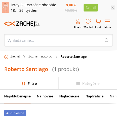
iPray 6: Cezročné obdobie
8,00 €
Detail
18. - 26. týždeň
10,00 €
Konto
Wishlist
Košík
Menu
Zachej
Zoznam autorov
Roberto Santiago
Roberto Santiago
(
1
produkt
)
Filtre
Kategórie
Najobľúbenejšie
Najnovšie
Najlacnejšie
Najdrahšie
Najv
Audiokniha