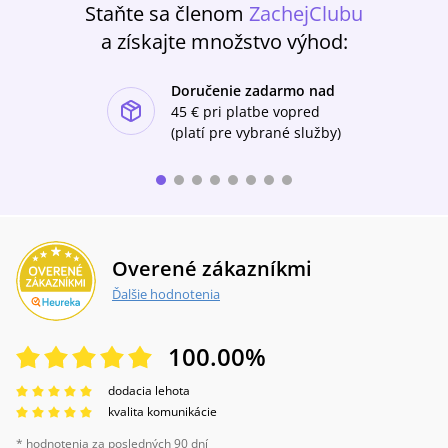
Staňte sa členom
ZachejClubu
odvaze, přátelství a také trapných
nedopatřeních a prvních láskách, v němž se
a získajte množstvo výhod:
najdou všichni, kdo vědí, co je týmová hra.
Doručenie zadarmo nad
ishlist-u
45 €
pri platbe vopred
(platí pre vybrané služby)
Overené zákazníkmi
Ďalšie hodnotenia
100.00
%
dodacia lehota
kvalita komunikácie
* hodnotenia za posledných 90 dní