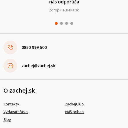
nás odporúča
Zdroj: Heureka.sk
0850 999 500
zachej@zachej.sk
O zachej.sk
Kontakty
ZachejClub
Vydavateľstvo
Náš príbeh
Blog