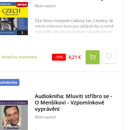
Rôzni autori
Číta: Rôzni Interpreti Celkový čas: 2 hodiny 38
minút Intenzivní kurs pro začátečníky a mírně
pokročilé. Umožňuje studium základní slovní
zásoby a gramatiky v individuálním tempu.
Kurs je rozčleněn do 30 lekcí včetně
opakovacích, zahrnuje konverzační texty,
významné idiomatické obraty a slovník.
4,21 €
Ihneď na stiahnutie
-
15
%
Audiokniha je určena pro anglicky hovořící
cizince učící se češtinu.
udiokniha
Audiokniha: Mluviti stříbro se -
O Menšíkovi - Vzpomínkové
vyprávění
Rôzni autori