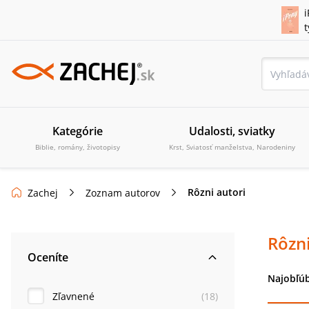
i
Kategórie
Udalosti, sviatky
Biblie, romány, životopisy
Krst, Sviatosť manželstva, Narodeniny
Rôzni autori
Zachej
Zoznam autorov
Rôzni
Oceníte
Najobľúb
Zľavnené
(
18
)