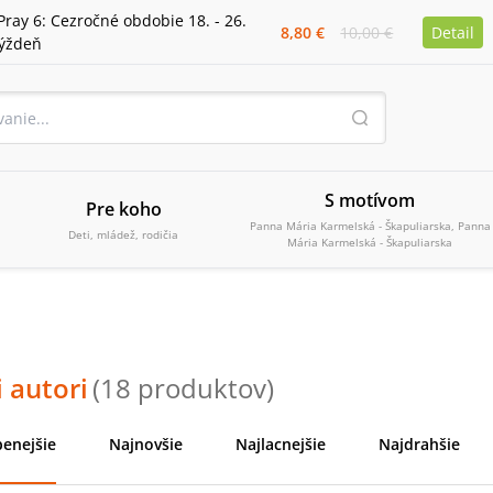
Pray 6: Cezročné obdobie 18. - 26.
8,80 €
10,00 €
Detail
týždeň
S motívom
Pre koho
Panna Mária Karmelská - Škapuliarska, Panna
Deti, mládež, rodičia
Mária Karmelská - Škapuliarska
 autori
(
18
produktov
)
enejšie
Najnovšie
Najlacnejšie
Najdrahšie