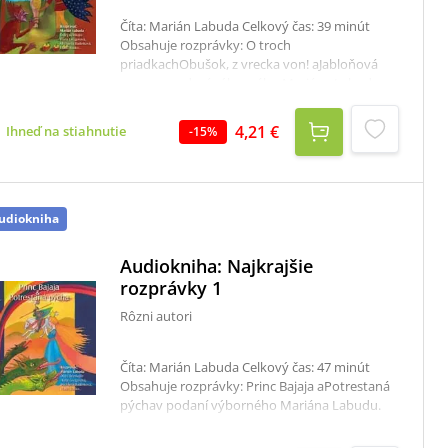
Číta: Marián Labuda Celkový čas: 39 minút
Obsahuje rozprávky: O troch
priadkachObušok, z vrecka von! aJabloňová
pannav podaní výborného Mariána Labudu.
4,21 €
Ihneď na stiahnutie
-
15
%
udiokniha
Audiokniha: Najkrajšie
rozprávky 1
Rôzni autori
Číta: Marián Labuda Celkový čas: 47 minút
Obsahuje rozprávky: Princ Bajaja aPotrestaná
pýchav podaní výborného Mariána Labudu.