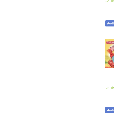
I
Aud
I
Aud