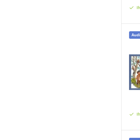
I
Aud
I