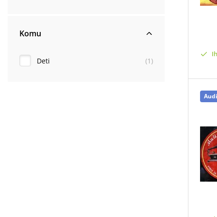
Komu
I
Deti
(
1
)
Aud