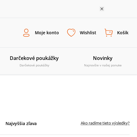
Moje konto
Wishlist
Košík
Darčekové poukážky
Novinky
Darčekové poukážky
Najnovšie v našej ponuke
Ako radíme tieto výsledky?
Najvyššia zľava