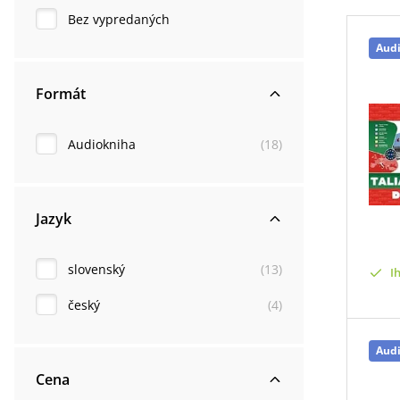
Bez vypredaných
Aud
Formát
Audiokniha
(
18
)
Jazyk
slovenský
(
13
)
I
český
(
4
)
Aud
Cena