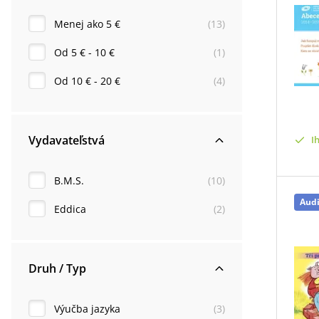
Menej ako 5 €
(
13
)
Od 5 € - 10 €
(
1
)
Od 10 € - 20 €
(
4
)
Vydavateľstvá
I
B.M.S.
(
10
)
Aud
Eddica
(
2
)
Druh / Typ
Výučba jazyka
(
3
)