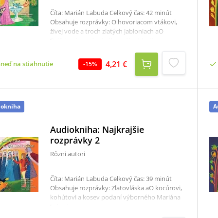
Číta: Marián Labuda Celkový čas: 42 minút
Obsahuje rozprávky: O hovoriacom vtákovi,
živej vode a troch zlatých jabloniach aO
Palčekoviv podaní výborného Mariána
Labudu.
4,21 €
hneď na stiahnutie
-
15
%
iokniha
A
Audiokniha: Najkrajšie
rozprávky 2
Rôzni autori
Číta: Marián Labuda Celkový čas: 39 minút
Obsahuje rozprávky: Zlatovláska aO kocúrovi,
kohútovi a kosev podaní výborného Mariána
Labudu.