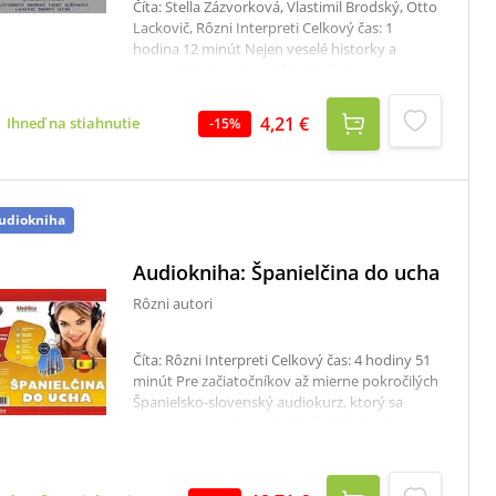
Číta: Stella Zázvorková, Vlastimil Brodský, Otto
Lackovič, Rôzni Interpreti Celkový čas: 1
hodina 12 minút Nejen veselé historky a
vzpomínky, které prožili s Vladimírem
Menšíkem, vyprávějí jeho kolegové a kamarádi
Zázvorková, Brodský, Velen, Kořínková,
4,21 €
Ihneď na stiahnutie
-
15
%
Lackovič, Drobný, Suchý.
udiokniha
Audiokniha: Španielčina do ucha
Rôzni autori
Číta: Rôzni Interpreti Celkový čas: 4 hodiny 51
minút Pre začiatočníkov až mierne pokročilých
Španielsko-slovenský audiokurz, ktorý sa
zameriava na všetky zložky štúdia jazyka
naraz. Španielčina do ucha je veľmi rozsiahly
výučbový materiál, ktorý obsahuje 3500
ozvučených príkladových viet, slov a fráz a