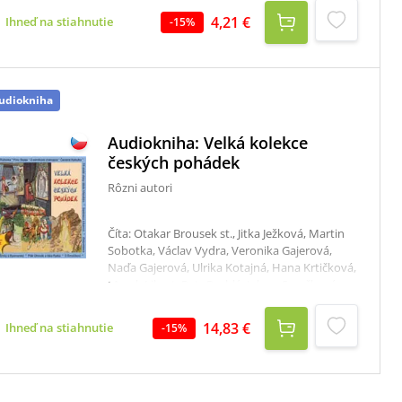
4,21 €
Ihneď na stiahnutie
-
15
%
udiokniha
Audiokniha: Velká kolekce
českých pohádek
Rôzni autori
Číta: Otakar Brousek st., Jitka Ježková, Martin
Sobotka, Václav Vydra, Veronika Gajerová,
Naďa Gajerová, Ulrika Kotajná, Hana Krtičková,
Marek Libert, Petr Rychlý, Jolana Smyčková,
Jana Boušková, Otakar Brousek ml. Celkový
čas: 11 hodín 31 minút Unikátní kolekce 50
14,83 €
Ihneď na stiahnutie
-
15
%
nejznámějších a nejkrásnějších pohádek! Pro
posluchače jsou připraveny kvalitní nahrávky
vyprávěných i dramatizovaných pohádek v
interpretaci známých herců a hereček: Jana