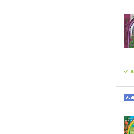
I
Aud