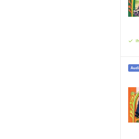
I
Aud