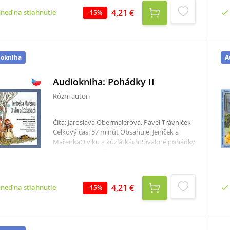
4,21 €
hneď na stiahnutie
-
15
%
iokniha
A
Audiokniha: Pohádky II
Rôzni autori
Číta: Jaroslava Obermaierová, Pavel Trávníček
Celkový čas: 57 minút Obsahuje: Jeníček a
MařenkaO vlku a kůzlátkáchPůvabné pohádky
vypravuje Pavel Trávníček a Jaroslava
Obermairová.
4,21 €
hneď na stiahnutie
-
15
%