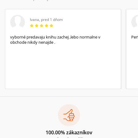
Ivana
,
pred 1 dňom
vyborné predavaju knihu zachej ,lebo normalne v
Per
obchode nikdy nenajde .
100.00% zákazníkov