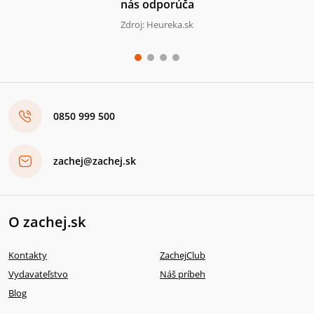
nás odporúča
Zdroj: Heureka.sk
0850 999 500
zachej@zachej.sk
O zachej.sk
Kontakty
ZachejClub
Vydavateľstvo
Náš príbeh
Blog