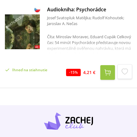
Audiokniha: Psychorádce
Josef Svatopluk Matějka; Rudolf Kohoutek;
Jaroslav A. Nečas
Číta: Miroslav Moravec, Eduard Cupák Celkový
čas: 54 minút Psychorádce představuje novou
experimentálně ověřenou nahrávku, která má
sloužit k relaxačně aktivačnímu
autoregulačnímu tréninku. Poslech je vhodný
kdykoli v průběhu dne. Před poslechem
Ihneď na stiahnutie
nahrávky pohodlně usedněte do křesla nebo
4,21 €
-
15
%
ulehněte, uvolněte se, zavřete oči a
zaposlouchejte se...Na první straně snímku je
část regenerační, která napomáhá k navození
pocitu svěžesti a zdraví. Na druhé straně je
část určená k rozvoji volních vlastností.