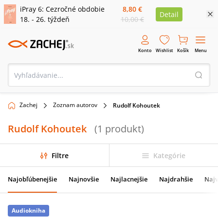
iPray 6: Cezročné obdobie
8,80 €
Detail
18. - 26. týždeň
10,00 €
Konto
Wishlist
Košík
Menu
Zachej
Zoznam autorov
Rudolf Kohoutek
Rudolf Kohoutek
(
1
produkt
)
Filtre
Kategórie
Najobľúbenejšie
Najnovšie
Najlacnejšie
Najdrahšie
Najv
Audiokniha