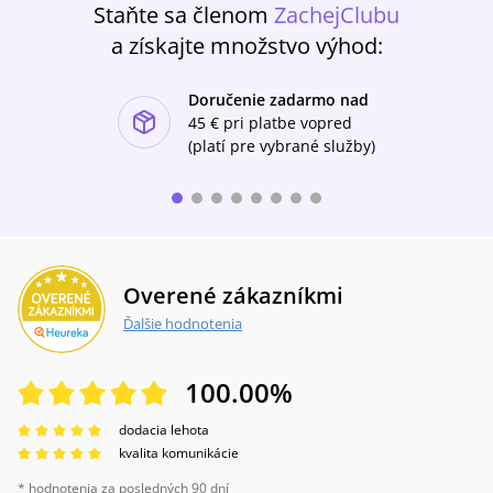
Staňte sa členom
ZachejClubu
a získajte množstvo výhod:
Doručenie zadarmo nad
ishlist-u
45 €
pri platbe vopred
(platí pre vybrané služby)
Overené zákazníkmi
Ďalšie hodnotenia
100.00
%
dodacia lehota
kvalita komunikácie
* hodnotenia za posledných 90 dní