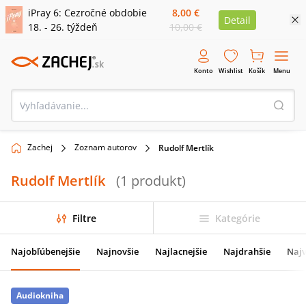
iPray 6: Cezročné obdobie
8,00 €
Detail
18. - 26. týždeň
10,00 €
Konto
Wishlist
Košík
Menu
Zachej
Zoznam autorov
Rudolf Mertlík
Rudolf Mertlík
(
1
produkt
)
Filtre
Kategórie
Najobľúbenejšie
Najnovšie
Najlacnejšie
Najdrahšie
Najv
Audiokniha