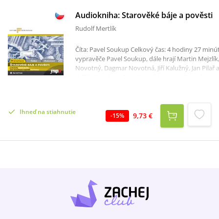
Audiokniha: Starověké báje a pověsti
Rudolf Mertlík
Číta: Pavel Soukup Celkový čas: 4 hodiny 27 minút 
vypravěče Pavel Soukup, dále hrají Martin Mejzlík
Novotný, Dagmar Novotná, Jiří Kalužný, Jan Pilař 
další...Obsahuje:ZeusPrométheusApollonJitřenka
a
PersefonéFaethonDionýsosPerseusHeraklesOidi
a Euridiké
Ihneď na stiahnutie
9,73 €
-
15
%