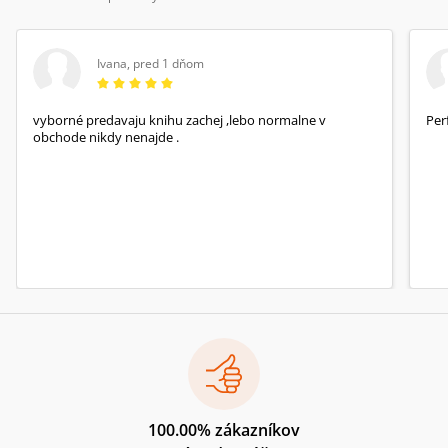
Ivana
,
pred 1 dňom
vyborné predavaju knihu zachej ,lebo normalne v
Per
obchode nikdy nenajde .
100.00% zákazníkov