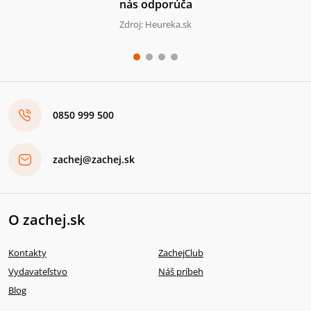
nás odporúča
Zdroj: Heureka.sk
0850 999 500
zachej@zachej.sk
O zachej.sk
Kontakty
ZachejClub
Vydavateľstvo
Náš príbeh
Blog