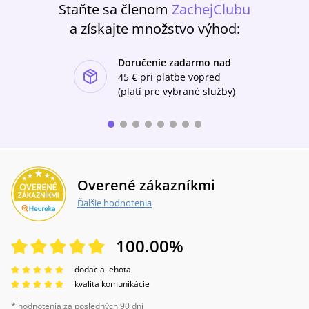
Staňte sa členom
ZachejClubu
a získajte množstvo výhod:
Doručenie zadarmo nad
ishlist-u
45 €
pri platbe vopred
(platí pre vybrané služby)
Overené zákazníkmi
Ďalšie hodnotenia
100.00
%
dodacia lehota
kvalita komunikácie
* hodnotenia za posledných 90 dní