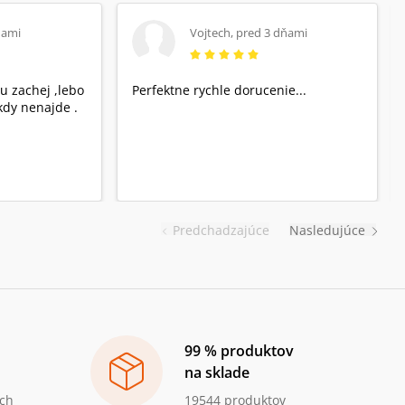
ňami
Vojtech
,
pred 3 dňami
u zachej ,lebo
Perfektne rychle dorucenie...
dy nenajde .
Predchadzajúce
Nasledujúce
99 % produktov
na sklade
ch
19544 produktov