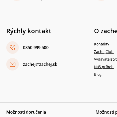
Rýchly kontakt
O zache
Kontakty
0850 999 500
ZachejClub
Vydavateľstv
zachej@zachej.sk
Náš príbeh
Blog
Možnosti doručenia
Možnosti 