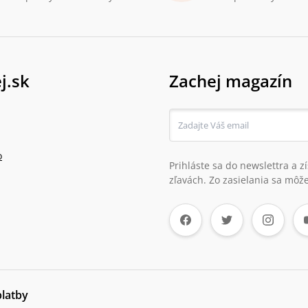
j.sk
Zachej magazín
o
Prihláste sa do newslettra a 
zľavách. Zo zasielania sa môže
platby