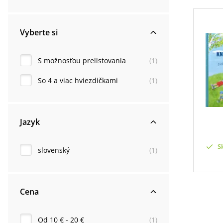
Vyberte si
S možnosťou prelistovania
(
1
)
So 4 a viac hviezdičkami
(
1
)
Jazyk
S
slovenský
(
1
)
Cena
Od 10 € - 20 €
(
1
)