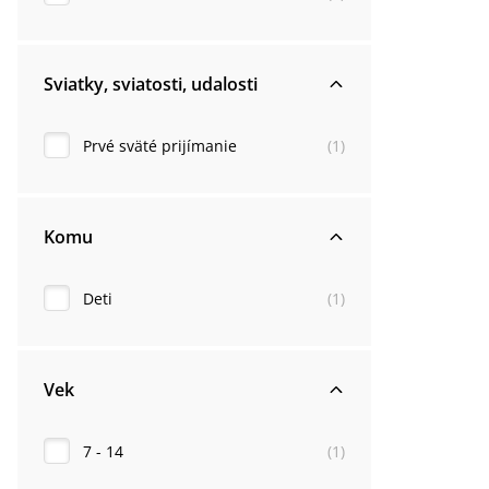
Sviatky, sviatosti, udalosti
Prvé sväté prijímanie
(
1
)
Komu
Deti
(
1
)
Vek
7 - 14
(
1
)