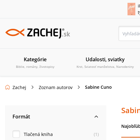
i
Kategórie
Udalosti, sviatky
Biblie, romány, životopisy
Krst, Sviatosť manželstva, Narodeniny
Sabine Cuno
Zachej
Zoznam autorov
Sabi
Formát
Najobľúb
Tlačená kniha
(
1
)