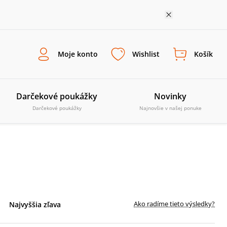
Moje konto
Wishlist
Košík
Darčekové poukážky
Novinky
Darčekové poukážky
Najnovšie v našej ponuke
Ako radíme tieto výsledky?
Najvyššia zľava