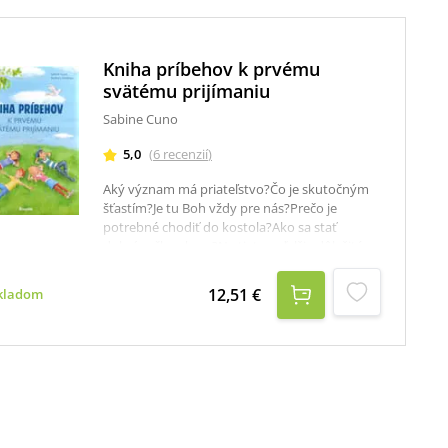
Kniha príbehov k prvému
svätému prijímaniu
Sabine Cuno
5,0
(
6
recenzií
)
Aký význam má priateľstvo?Čo je skutočným
šťastím?Je tu Boh vždy pre nás?Prečo je
potrebné chodiť do kostola?Ako sa stať
dobrým človekom?Na tieto a ďalšie dôležité
otázky odpovedá deťom Sabine Cuno vo
svojej Knihe príbehov k prvému svätému
12,51 €
kladom
prijímaniu.Autorka do nej zahrnula dvanásť
zábavných, napínavých a poučných príbehov,
v ktorých sa deti dočítajú predovšetkým o
význame sviatosti Eucharistie a o tom, ako
obohacuje náš obyčajný, každodenný život.
Okrem toho ponúka odpovede na
náboženské otázky a popri tom poukazuje na
kresťanské hodnoty. Knihou nás sprevádzajú