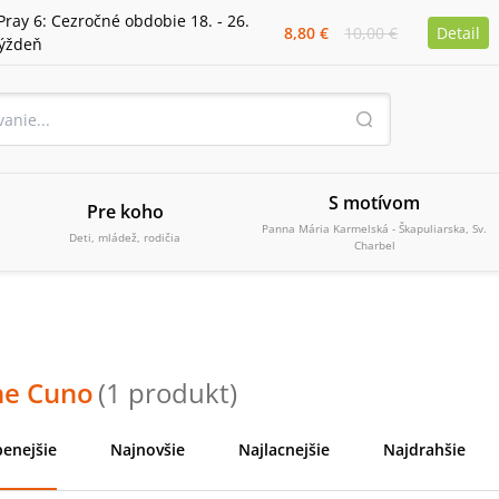
Pray 6: Cezročné obdobie 18. - 26.
8,80 €
10,00 €
Detail
týždeň
S motívom
Pre koho
Panna Mária Karmelská - Škapuliarska, Sv.
Deti, mládež, rodičia
Charbel
ne Cuno
(
1
produkt
)
enejšie
Najnovšie
Najlacnejšie
Najdrahšie