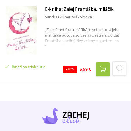
E-kniha: Zalej Františka, miláčik
Sandra Grüner Miškolciová
„Zalej Františka, miláčik," je veta, ktorú jeho
majiteľka počúva zo všetkých strán. Udržať
Františka – jediný živý zelený organizmus v
byte – v dobrej kondícii je pre ňu rovnako
ťažké, ako si udržať chlapa. David prichádza a
odchádza, kedy sa mu zachce. Ešte že existuje
Cafe Giovanni, ktorá presne vie, kedy ku káve
Ihneď na stiahnutie
priliať aj frťana a akú terapiu práve potrebuje
6,99 €
-
30
%
trojica priateľov. Katastrofy pracovné,
partnerské a rodinné sa ani jednému z nich
nevyhýbajú, hoci by sa mohlo zdať, že majú
atraktívne zamestnania a bohémsky život.
Rannou kávou u Giovanniho sa začína každý
deň – aj ten, keď Michal rieši tragédiu v rodine,
aj ten upršaný, keď si Simona zlomí opätok,
rána po tom, keď to večer predtým trochu
prehnali s alkoholom a aj ďalší, keď sa
milovaný Dávid definitívne vytratí. Je to však
naozaj definitívne?