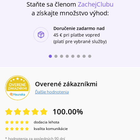
Staňte sa členom
ZachejClubu
a získajte množstvo výhod:
Doručenie zadarmo nad
ishlist-u
45 €
pri platbe vopred
(platí pre vybrané služby)
Overené zákazníkmi
Ďalšie hodnotenia
100.00
%
dodacia lehota
kvalita komunikácie
* hodnotenia za posledných 90 dní