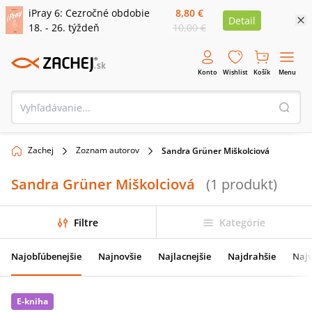
iPray 6: Cezročné obdobie
8,80 €
Detail
18. - 26. týždeň
10,00 €
Konto
Wishlist
Košík
Menu
Zachej
Zoznam autorov
Sandra Grüner Miškolciová
Sandra Grüner Miškolciová
(
1
produkt
)
Filtre
Kategórie
Najobľúbenejšie
Najnovšie
Najlacnejšie
Najdrahšie
Najv
E-kniha