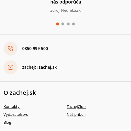
nás odporúča
Zdroj: Heureka.sk
0850 999 500
zachej@zachej.sk
O zachej.sk
Kontakty
ZachejClub
Vydavateľstvo
Náš príbeh
Blog