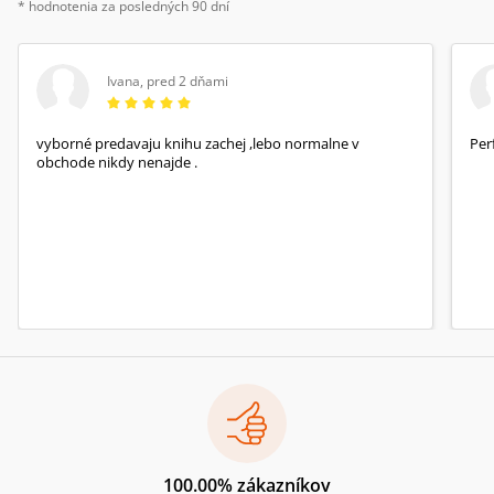
* hodnotenia za posledných 90 dní
Ivana
,
pred 2 dňami
vyborné predavaju knihu zachej ,lebo normalne v
Per
obchode nikdy nenajde .
100.00% zákazníkov