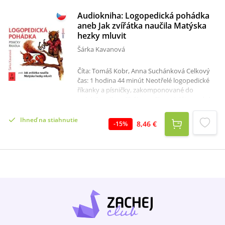
Audiokniha: Logopedická pohádka
aneb Jak zvířátka naučila Matýska
hezky mluvit
Šárka Kavanová
Číta: Tomáš Kobr, Anna Suchánková Celkový
čas: 1 hodina 44 minút Neotřelé logopedické
říkanky a písničky, zakomponované do
pohádkového příběhu, zpříjemní dětem výuku
správné výslovnosti zábavnou
formou.Autorka Šárka Kavanová přišla s
Ihneď na stiahnutie
8,46 €
-
15
%
nápadem propojit přirozenou lásku dětí k
přírodě a ke zvířátkům s nenásilnou výukou
správné výslovnosti. Vypráví příběh
maléhoMatýska, kterého zvířátka naučila
hezky mluvit. Logopedická pohádka je plná
říkanek a písniček, při nichž se děti přirozeně
naučí správně vyslovovat všechny hlásky.„Je to
výborný motivační materiál k rozvoji řeči.
Pohádkové prostředí, hezká čeština, zjevná
jazyková hravost autorky a jednoduché
návody, jak je možné se k jednotlivým hláskám