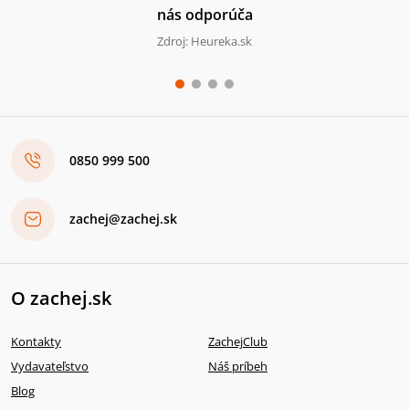
nás odporúča
Zdroj: Heureka.sk
0850 999 500
zachej@zachej.sk
O zachej.sk
Kontakty
ZachejClub
Vydavateľstvo
Náš príbeh
Blog