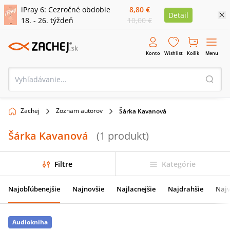
iPray 6: Cezročné obdobie
8,80 €
Detail
18. - 26. týždeň
10,00 €
Konto
Wishlist
Košík
Menu
Zachej
Zoznam autorov
Šárka Kavanová
Šárka Kavanová
(
1
produkt
)
Filtre
Kategórie
Najobľúbenejšie
Najnovšie
Najlacnejšie
Najdrahšie
Najv
Audiokniha