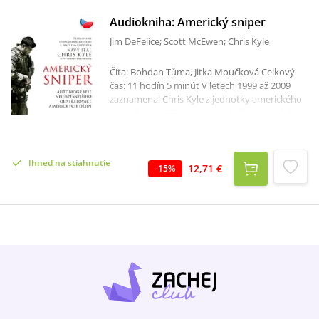
Audiokniha: Americký sniper
Jim DeFelice; Scott McEwen; Chris Kyle
Číta: Bohdan Tůma, Jitka Moučková Celkový
čas: 11 hodín 5 minút V letech 1999 až 2009
zaznamenal Chris Kyle z jednotky amerického
námořnictva SEAL nejvíce odstřelovačských
zásahů v dějinách USA.Nepřátelé mu přezdívali
Ďábel, spolubojovníci ze SEALu Legenda. Tato
autobiografická kniha líčí strhujícím způsobem
Ihneď na stiahnutie
bojové zážitky, které Kyle na jednotlivých
12,71 €
-
15
%
misích prožil a představuje jeden z
nejvýznamnějších válečných memoárů všech
dob. Přináší osobní zpověď vojáka od jeho
výcviku přes jednotlivá nasazení až po
traumata z války.