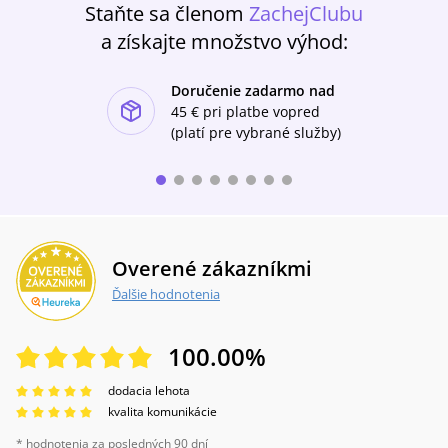
Staňte sa členom
ZachejClubu
a získajte množstvo výhod:
Doručenie zadarmo nad
ishlist-u
45 €
pri platbe vopred
(platí pre vybrané služby)
Overené zákazníkmi
Ďalšie hodnotenia
100.00
%
dodacia lehota
kvalita komunikácie
* hodnotenia za posledných 90 dní