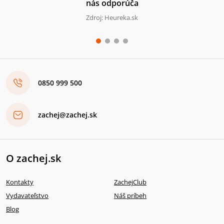
nás odporúča
Zdroj: Heureka.sk
0850 999 500
zachej@zachej.sk
O zachej.sk
Kontakty
ZachejClub
Vydavateľstvo
Náš príbeh
Blog