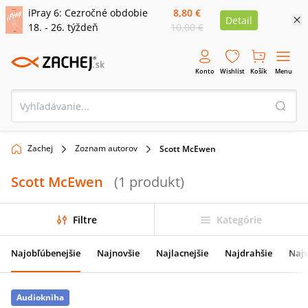
iPray 6: Cezročné obdobie
8,80 €
Detail
18. - 26. týždeň
10,00 €
Konto
Wishlist
Košík
Menu
Zachej
Zoznam autorov
Scott McEwen
Scott McEwen
(
1
produkt
)
Filtre
Kategórie
Najobľúbenejšie
Najnovšie
Najlacnejšie
Najdrahšie
Najv
Audiokniha