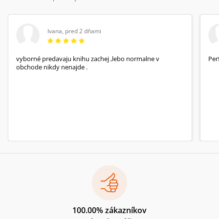
Ivana
,
pred 2 dňami
vyborné predavaju knihu zachej ,lebo normalne v
Per
obchode nikdy nenajde .
100.00% zákazníkov