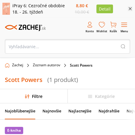
iPray 6: Cezročné obdobie
8,80 €
Detail
18. - 26. týždeň
10,00 €
Konto
Wishlist
Košík
Menu
Zachej
Zoznam autorov
Scott Powers
Scott Powers
(
1
produkt
)
Filtre
Kategórie
Najobľúbenejšie
Najnovšie
Najlacnejšie
Najdrahšie
Najv
E-kniha