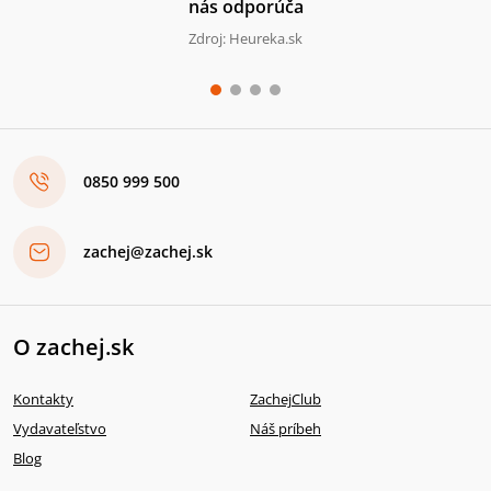
nás odporúča
Zdroj: Heureka.sk
0850 999 500
zachej@zachej.sk
O zachej.sk
Kontakty
ZachejClub
Vydavateľstvo
Náš príbeh
Blog