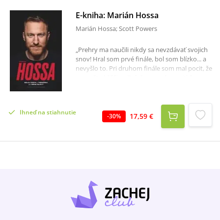
E-kniha: Marián Hossa
Marián Hossa; Scott Powers
„Prehry ma naučili nikdy sa nevzdávať svojich
snov! Hral som prvé finále, bol som blízko... a
nevyšlo to. Pri druhom finále som mal pocit, že
som ešte bližšie... Začali o mne hovoriť, že som
prekliaty, nevšímal som si to! Keď prišlo tretie
finále v rade a ďalšia šanca, bol som skúsenejší,
lepšie pripravený a odhodlaný dokázať, že
Ihneď na stiahnutie
mám na to, vyhrať Stanley Cup.“Marián Hossa
17,59 €
-
30
%
je trojnásobný víťaz Stanley Cupu, člen Sieni
Slávy a jeho číslo 81 už nikdy neoblečie žiadny
hráč v klube Chicago Blackhawks, kde je jeho
dres vyvesený pod strechou slávnej United
Centre. Dostala ho tam pracovitosť,
skromnosť, hokejová elegancia a mimoriadne
herné schopnosti.V tejto knihe prehovoril o
svojom živote na ľade, aj mimo neho. Berie
fanúšikov na cestu začínajúcu v jeho detstve
strávenom na Slovensku. Prevedie ich 19.
hviezdnymi sezónami v NHL so Senators,