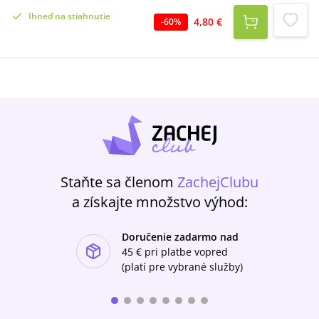
rozptýliť, pobaviť a dať mu novú nádej a chuť
Ihneď na stiahnutie
do života. Skúste to aj vy. Tu je zopár nových,
4,80 €
-
60
%
ktoré ste ešte nečítali.
Staňte sa členom
ZachejClubu
a získajte množstvo výhod:
Doručenie zadarmo nad
ishlist-u
45 €
pri platbe vopred
(platí pre vybrané služby)