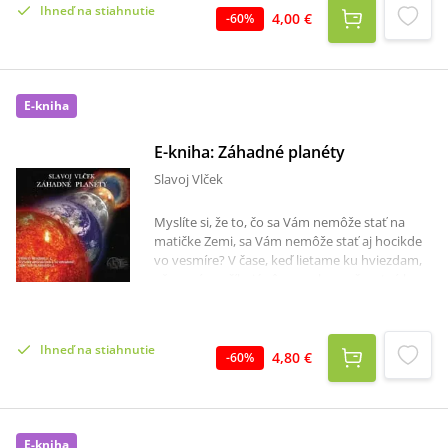
Ihneď na stiahnutie
4,00 €
-
60
%
E-kniha
E-kniha: Záhadné planéty
Slavoj Vlček
Myslíte si, že to, čo sa Vám nemôže stať na
matičke Zemi, sa Vám nemôže stať aj hocikde
vo vesmíre? V čase, keď lietame ku hviezdam,
už na nás nečíhajú rôzne nebezpečenstvá len
"doma" na Zemi, ale tam "vonku" môže byť to
nebezpečenstvo ešte nebezpečnejšie, lebo
"doma" zväčša dokážeme predpokladať, aké
Ihneď na stiahnutie
nebezpečenstvo na nás môže čakať a pripraviť
4,80 €
-
60
%
sa naň, ale tam "vonku"? Ktohovie...
E-kniha