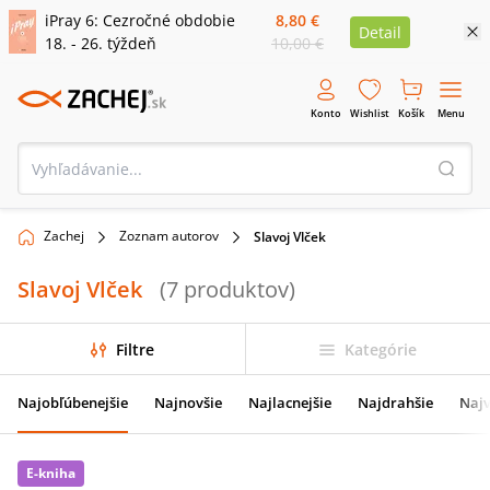
iPray 6: Cezročné obdobie
8,80 €
Detail
18. - 26. týždeň
10,00 €
Konto
Wishlist
Košík
Menu
Zachej
Zoznam autorov
Slavoj Vlček
Slavoj Vlček
(
7
produktov
)
Filtre
Kategórie
Najobľúbenejšie
Najnovšie
Najlacnejšie
Najdrahšie
Najv
E-kniha