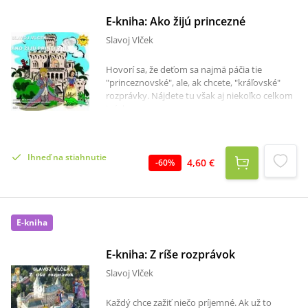
E-kniha: Ako žijú princezné
Slavoj Vlček
Hovorí sa, že deťom sa najmä páčia tie
"princeznovské", ale, ak chcete, "kráľovské"
rozprávky. Nájdete tu však aj niekoľko celkom
iných.
Ihneď na stiahnutie
4,60 €
-
60
%
E-kniha
E-kniha: Z ríše rozprávok
Slavoj Vlček
Každý chce zažiť niečo príjemné. Ak už to