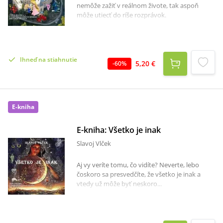
nemôže zažiť v reálnom živote, tak aspoň
môže utiecť do ríše rozprávok.
Ihneď na stiahnutie
5,20 €
-
60
%
E-kniha
E-kniha: Všetko je inak
Slavoj Vlček
Aj vy veríte tomu, čo vidíte? Neverte, lebo
čoskoro sa presvedčíte, že všetko je inak a
vtedy už môže byť neskoro...