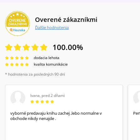
Overené zákazníkmi
Ďalšie hodnotenia
100.00
%
dodacia lehota
kvalita komunikácie
* hodnotenia za posledných 90 dní
Ivana
,
pred 2 dňami
vyborné predavaju knihu zachej ,lebo normalne v
Per
obchode nikdy nenajde .