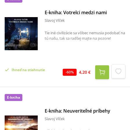
E-kniha: Votrelci medzi nami
Slavoj Vlček
Tie iné civilizácie sa vôbec nemusia podobať na
tú našu, tak sa radšej majte na pozore!
Ihneď na stiahnutie
4,20 €
-
60
%
E-kniha
E-kniha: Neuveriteľné príbehy
Slavoj Vlček