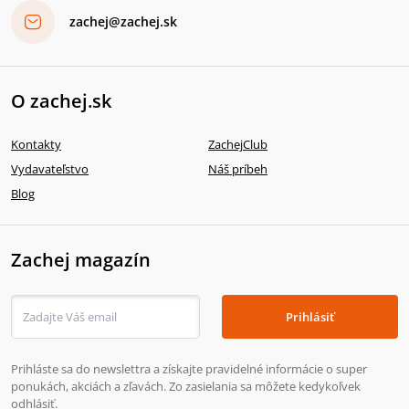
zachej@zachej.sk
O zachej.sk
Kontakty
ZachejClub
Vydavateľstvo
Náš príbeh
Blog
Zachej magazín
Prihlásiť
Prihláste sa do newslettra a získajte pravidelné informácie o super
ponukách, akciách a zľavách. Zo zasielania sa môžete kedykoľvek
odhlásiť.