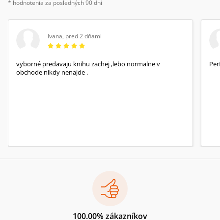
* hodnotenia za posledných 90 dní
Ivana
,
pred 2 dňami
vyborné predavaju knihu zachej ,lebo normalne v
Per
obchode nikdy nenajde .
100.00% zákazníkov