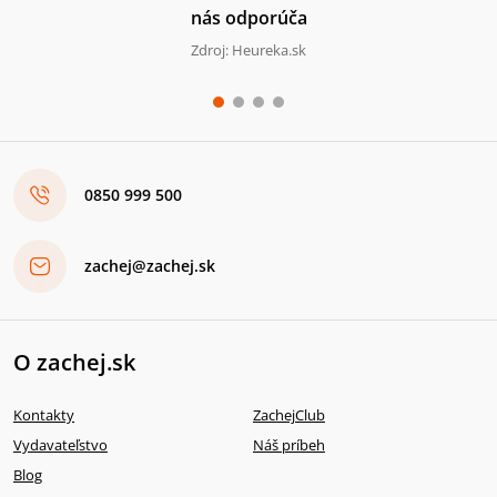
nás odporúča
Zdroj: Heureka.sk
0850 999 500
zachej@zachej.sk
O zachej.sk
Kontakty
ZachejClub
Vydavateľstvo
Náš príbeh
Blog