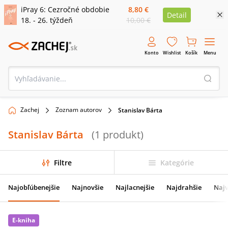
iPray 6: Cezročné obdobie
8,80 €
Detail
18. - 26. týždeň
10,00 €
Konto
Wishlist
Košík
Menu
Zachej
Zoznam autorov
Stanislav Bárta
Stanislav Bárta
(
1
produkt
)
Filtre
Kategórie
Najobľúbenejšie
Najnovšie
Najlacnejšie
Najdrahšie
Najv
E-kniha