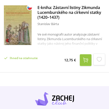
E-kniha: Zástavní listiny Zikmunda
Lucemburského na církevní statky
(1420–1437)
Stanislav Bárta
Ve své monografii autor analyzuje zástavní
listiny Zikmunda Lucemburského na církevní
statky jako nástroj jeho finanční politiky v
českém království. Nejdříve představuje
dostupné prameny a dosavadní historickou
literaturu na téma zástav církevních statků a
Ihneď na stiahnutie
12,75 €
jejich sekularizace. Hlavní část knihy tvoří
rozbor Zikmundových zástavních listin na
církevní statky v chronologickém sledu. Tento
rozbor je doplněn sondou do poměrů
chotěšovského a zbraslavského kláštera.
Důležitou součástí publikace je také katalog s
více než 400 zástavními listinami a podobnými
akty, které jsou důležité pro pochopení
mechanismu zástav na církevní statky, stejně
jako edice vybraných listin a pramenů.