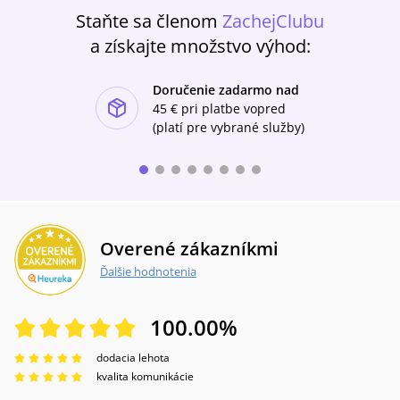
Staňte sa členom
ZachejClubu
a získajte množstvo výhod:
Doručenie zadarmo nad
ishlist-u
45 €
pri platbe vopred
(platí pre vybrané služby)
Overené zákazníkmi
Ďalšie hodnotenia
100.00
%
dodacia lehota
kvalita komunikácie