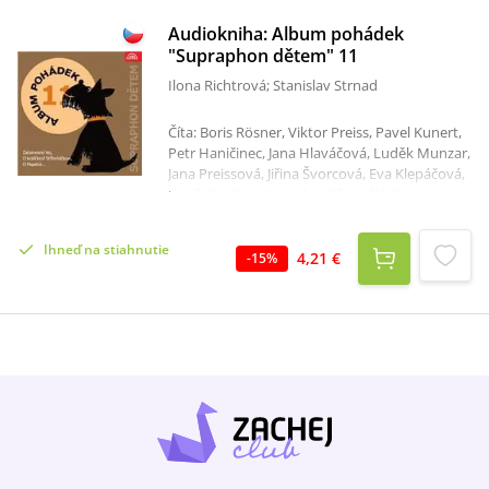
Audiokniha: Album pohádek
"Supraphon dětem" 11
Ilona Richtrová; Stanislav Strnad
Číta: Boris Rösner, Viktor Preiss, Pavel Kunert,
Petr Haničinec, Jana Hlaváčová, Luděk Munzar,
Jana Preissová, Jiřina Švorcová, Eva Klepáčová,
Josef Chvalina, Stanislav Fišer, Jiří Mikota,
František Hrubín, Jana Hermachová, Eva
Vosková, Milan Klásek, Milan Mach, Mirko
Ihneď na stiahnutie
Musil, Miloš Rozhoň, David Vlček, Miloš Liška,
4,21 €
-
15
%
Alexandra Hájková, Jan Kotva, Josef Stoklasa,
Eva Tauchenová, Marcela Maratová, Dana
Kofroňová, Hana Bažantová, Olga Fialová,
Libuše Přichystalová, Jiří Olejník, Karel Fajt
Celkový čas: 1 hodina 17 minút Album
pohádek "Supraphon dětem" 11 opět
představuje nejen dětem dramatizované i
vyprávěné pohádky z archivu Supraphonu.
Dramatizované jsou pohádky Tři čmeláci,
Začarovaný les, O Popelce, O králi jelenovi a
zvířátkách z podzámeckého lesa. Ostatní