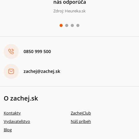
nás odporúča
Zdroj: Heureka.sk
0850 999 500
zachej@zachej.sk
O zachej.sk
Kontakty
ZachejClub
Vydavateľstvo
Náš príbeh
Blog