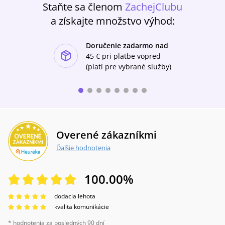
Staňte sa členom
ZachejClubu
pohádky jsou pak vyprávěné.Supraphon
dětem 11 obsahuje následující pohádky:Tři
a získajte množstvo výhod:
čmeláciZačarovaný lesO králíčkovi
StříbrňáčkoviO PopelceO strašidelném
Doručenie zadarmo nad
kočářeJak Jaromil ke štěstí přišelO králi jelenovi
ishlist-u
a zvířátkách z podzámeckého lesa.
45 €
pri platbe vopred
(platí pre vybrané služby)
Overené zákazníkmi
Ďalšie hodnotenia
100.00
%
dodacia lehota
kvalita komunikácie
* hodnotenia za posledných 90 dní