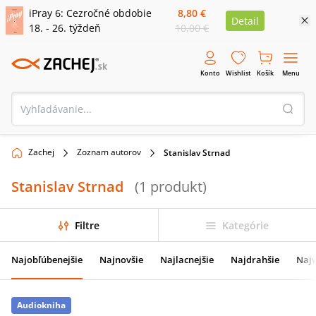
iPray 6: Cezročné obdobie
8,80 €
Detail
18. - 26. týždeň
10,00 €
Konto
Wishlist
Košík
Menu
Zachej
Zoznam autorov
Stanislav Strnad
Stanislav Strnad
(
1
produkt
)
Filtre
Kategórie
Najobľúbenejšie
Najnovšie
Najlacnejšie
Najdrahšie
Najv
Audiokniha