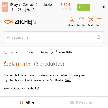
iPray 6: Cezročné obdobie
8,80 €
Detail
18. - 26. týždeň
10,00 €
Konto
Wishlist
Košík
Menu
Zachej
Zoznam autorov
Štefan Hríb
Štefan Hríb
(
6
produktov
)
Štefan Hríb je novinár, moderátor a šéfredaktor časopisu
.týždeň.Narodil sa 9. januára 1965 v Bratis
...
Viac
Ako radíme tieto výsledky?
Filtre
Kategórie