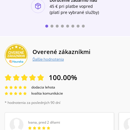
Doručenie zadarmo nad
ishlist-u
45 €
pri platbe vopred
(platí pre vybrané služby)
Overené zákazníkmi
Ďalšie hodnotenia
100.00
%
dodacia lehota
kvalita komunikácie
* hodnotenia za posledných 90 dní
Ivana
,
pred 2 dňami