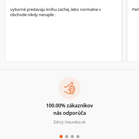
vyborné predavaju knihu zachej ,lebo normalne v
Per
obchode nikdy nenajde .
100.00% zákazníkov
nás odporúča
Zdroj: Heureka.sk