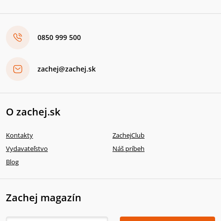
0850 999 500
zachej@zachej.sk
O zachej.sk
Kontakty
ZachejClub
Vydavateľstvo
Náš príbeh
Blog
Zachej magazín