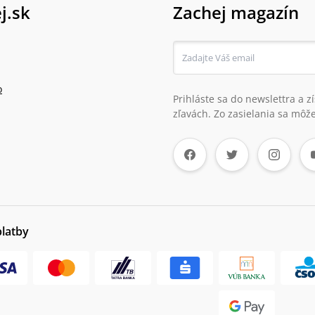
j.sk
Zachej magazín
o
Prihláste sa do newslettra a 
zľavách. Zo zasielania sa môže
platby