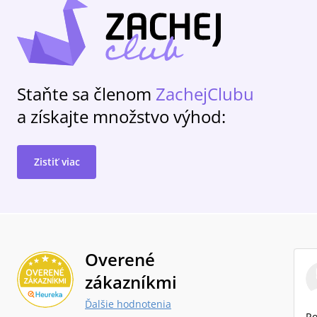
Staňte sa členom
ZachejClubu
a získajte množstvo výhod:
Zistiť viac
Overené
zákazníkmi
Ďalšie hodnotenia
Ro