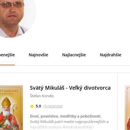
enejšie
Najnovšie
Najlacnejšie
Najdrahšie
Svätý Mikuláš - Veľký divotvorca
Štefan Kondis
5,0
(
3
recenzie
)
život, posolstvo, modlitby a pobožnosti
.
Svätý Mikuláš patrí medzi najpopulárnejších a
najväčších svätcov Rímskokatolíckej i