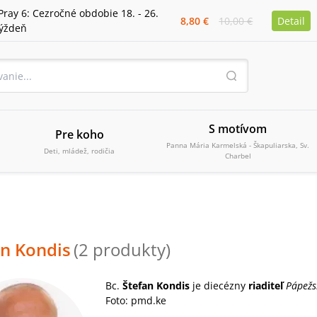
Pray 6: Cezročné obdobie 18. - 26.
8,80 €
10,00 €
Detail
týždeň
S motívom
Pre koho
Panna Mária Karmelská - Škapuliarska, Sv.
Deti, mládež, rodičia
Charbel
an Kondis
(
2
produkty
)
Bc.
Štefan Kondis
je diecézny
riaditeľ
Pápežs
Foto: pmd.ke