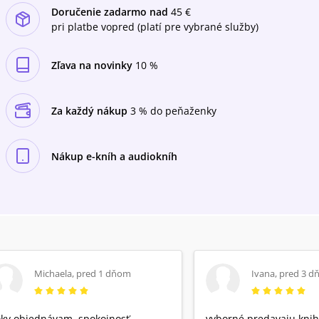
Doručenie zadarmo nad
45 €
pri platbe vopred (platí pre vybrané služby)
Zľava na novinky
10 %
Za každý nákup
3 % do peňaženky
Nákup e-kníh a audiokníh
Michaela
,
pred 1 dňom
Ivana
,
pred 3 d
ky objednávam, spokojnosť
vyborné predavaju knih