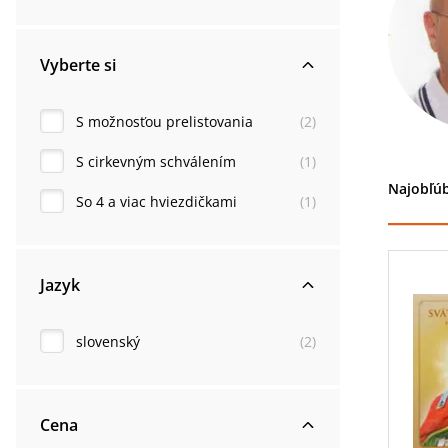
Vyberte si
S možnosťou prelistovania
(
2
)
S cirkevným schválením
(
1
)
Najobľúb
So 4 a viac hviezdičkami
(
1
)
Jazyk
slovenský
(
2
)
Cena