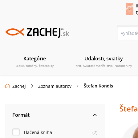
i
Kategórie
Udalosti, sviatky
Biblie, romány, životopisy
Krst, Sviatosť manželstva, Narodeniny
Štefan Kondis
Zachej
Zoznam autorov
Štef
Formát
Tlačená kniha
(
2
)