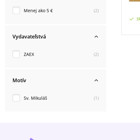
Menej ako 5 €
(
2
)
S
Vydavateľstvá
ZAEX
(
2
)
Motív
Sv. Mikuláš
(
1
)