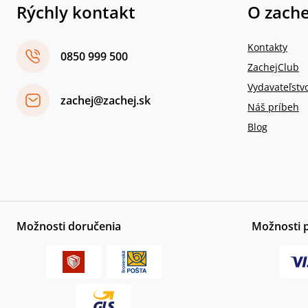
Rýchly kontakt
O zache
Kontakty
0850 999 500
ZachejClub
Vydavateľstv
zachej@zachej.sk
Náš príbeh
Blog
Možnosti doručenia
Možnosti 