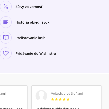
Zľavy za vernosť
História objednávok
Prelistovanie kníh
Pridávanie do Wishlist-u
ňami
Vojtech
,
pred 3 dňami
u zachej ,lebo
Perfektne rychle dorucenie...