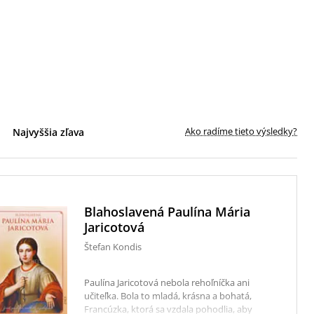
Ako radíme tieto výsledky?
Najvyššia zľava
Blahoslavená Paulína Mária
Jaricotová
Štefan Kondis
Paulína Jaricotová nebola rehoľníčka ani
učiteľka. Bola to mladá, krásna a bohatá,
Francúzka, ktorá sa vzdala pohodlia, aby