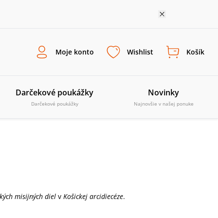
Moje konto
Wishlist
Košík
Darčekové poukážky
Novinky
Darčekové poukážky
Najnovšie v našej ponuke
kých misijných diel
v
Košickej arcidiecéze
.