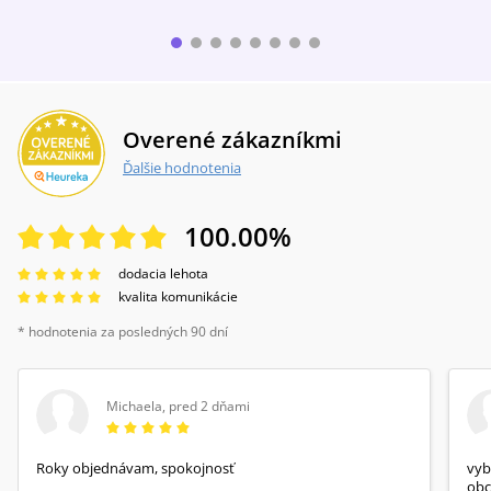
Overené zákazníkmi
Ďalšie hodnotenia
100.00
%
dodacia lehota
kvalita komunikácie
* hodnotenia za posledných 90 dní
Michaela
,
pred 2 dňami
Roky objednávam, spokojnosť
vyb
obc