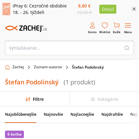
iPray 6: Cezročné obdobie
8,80 €
Detail
18. - 26. týždeň
10,00 €
Konto
Wishlist
Košík
Menu
Zachej
Zoznam autorov
Štefan Podolinský
Štefan Podolinský
(
1
produkt
)
Filtre
Kategórie
Najobľúbenejšie
Najnovšie
Najlacnejšie
Najdrahšie
Najv
E-kniha