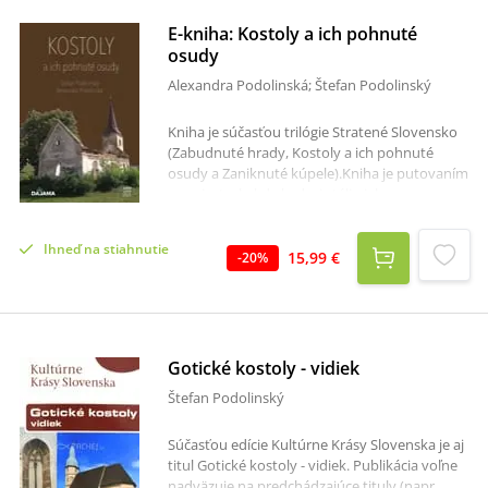
E-kniha: Kostoly a ich pohnuté
osudy
Alexandra Podolinská; Štefan Podolinský
Kniha je súčasťou trilógie Stratené Slovensko
(Zabudnuté hrady, Kostoly a ich pohnuté
osudy a Zaniknuté kúpele).Kniha je putovaním
po miestach, kde kedysi stáli nielen
stredoveké, ale aj novoveké stavby kostolov či
kaplniek, ktoré dnes už nenájdeme. Pritom
Ihneď na stiahnutie
ponúkali neopakovateľnú atmosféru, závan
15,99 €
-
20
%
starých čias, kedy sa človek díval na svet úplne
inými očami ako dnes. Dlhé stáročia
dominovali osadám a dedinám a dnes už ani
mnohí z ich obyvateľov nevedia, kde stáli.
Gotické kostoly - vidiek
Štefan Podolinský
Súčasťou edície Kultúrne Krásy Slovenska je aj
titul Gotické kostoly - vidiek. Publikácia voľne
nadväzuje na predchádzajúce tituly (napr.