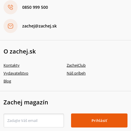
0850 999 500
zachej@zachej.sk
O zachej.sk
Kontakty
ZachejClub
Vydavateľstvo
Náš príbeh
Blog
Zachej magazín
Prihlásiť