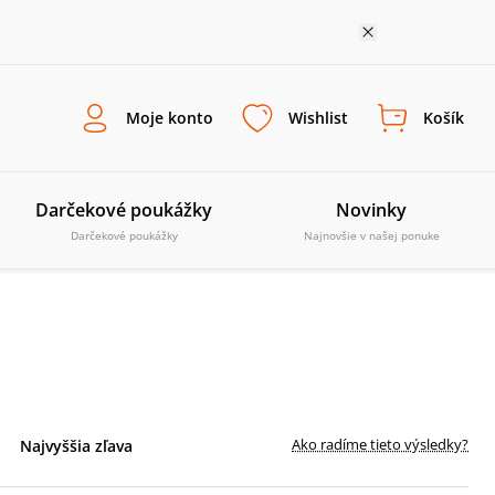
Moje konto
Wishlist
Košík
Darčekové poukážky
Novinky
Darčekové poukážky
Najnovšie v našej ponuke
Ako radíme tieto výsledky?
Najvyššia zľava