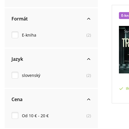
E-kn
Formát
E-kniha
(
2
)
Jazyk
slovenský
(
2
)
I
Cena
Od 10 € - 20 €
(
2
)