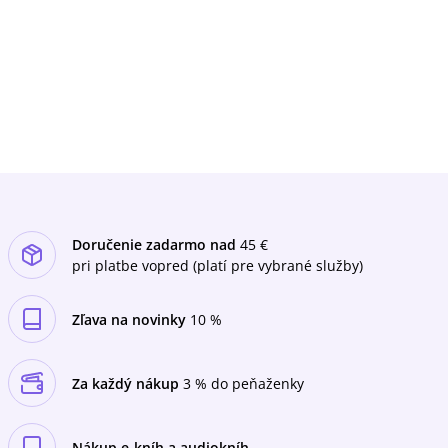
Doručenie zadarmo nad
45 €
pri platbe vopred (platí pre vybrané služby)
Zľava na novinky
10 %
Za každý nákup
3 % do peňaženky
Nákup e-kníh a audiokníh