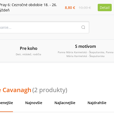
Pray 6: Cezročné obdobie 18. - 26.
8,80 €
10,00 €
Detail
týždeň
S motívom
Pre koho
Panna Mária Karmelská - Škapuliarska, Panna
Deti, mládež, rodičia
Mária Karmelská - Škapuliarska
e Cavanagh
(
2
produkty
)
enejšie
Najnovšie
Najlacnejšie
Najdrahšie