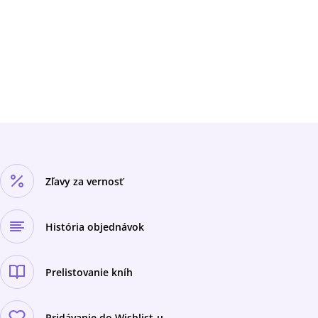
zákon a jednu z nich teraz obhajuje. Keď začnú
pribúdať mŕtvoly, uvedomí si, že vražda
bohatého bývalého starostu New Yorku
nebola ojedinelým incidentom. Pravda je oveľa
zamotanejšia, než sa na začiatku zdalo.
Zľavy za vernosť
História objednávok
Prelistovanie kníh
Pridávanie do Wishlist-u