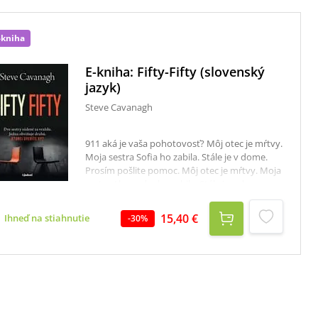
-kniha
E-kniha: Fifty-Fifty (slovenský
jazyk)
Steve Cavanagh
911 aká je vaša pohotovosť? Môj otec je mŕtvy.
Moja sestra Sofia ho zabila. Stále je v dome.
Prosím pošlite pomoc. Môj otec je mŕtvy. Moja
sestra Alexandra ho zabila. Stále je v dome.
Prosím pošlite pomoc.Jedna je nevinná, druhá
je chladnokrvná vrahyňa. Ktorá z dvoch sestier
15,40 €
Ihneď na stiahnutie
-
30
%
klame?Jedna zo sestier zavolala na tiesňovú
linku schovaná v kúpeľni, druhá urobila to isté
pozerajúc sa na beštiálne zohavenú mŕtvolu
ich otca. Obe teraz čaká súd za rovnaký zločin,
ale každá tvrdí, že je nevinná. Klame Alexandra
alebo Sofia? Nevie to ani Eddie Flynn,
ostrieľaný právnik, ktorý kedysi sám porušoval