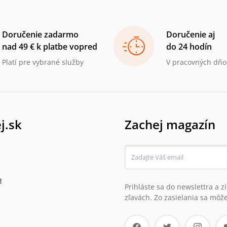
Doručenie zadarmo
Doručenie aj
nad 49 € k platbe vopred
do 24 hodín
Platí pre vybrané služby
V pracovných dňo
j.sk
Zachej magazín
o
Prihláste sa do newslettra a 
zľavách. Zo zasielania sa môže