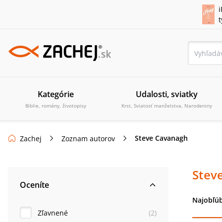
i
Kategórie
Udalosti, sviatky
Biblie, romány, životopisy
Krst, Sviatosť manželstva, Narodeniny
Steve Cavanagh
Zachej
Zoznam autorov
Stev
Oceníte
Najobľúb
Zľavnené
(
2
)