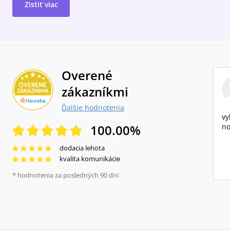
Zistiť viac
Overené
zákazníkmi
Ďalšie hodnotenia
vy
100.00
%
no
dodacia lehota
kvalita komunikácie
* hodnotenia za posledných 90 dní