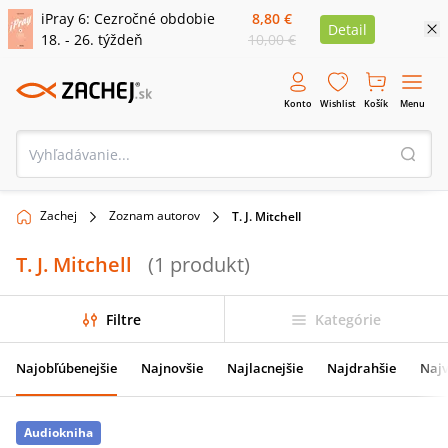
iPray 6: Cezročné obdobie
8,80 €
Detail
18. - 26. týždeň
10,00 €
Konto
Wishlist
Košík
Menu
Zachej
Zoznam autorov
T. J. Mitchell
T. J. Mitchell
(
1
produkt
)
Filtre
Kategórie
Najobľúbenejšie
Najnovšie
Najlacnejšie
Najdrahšie
Najv
Audiokniha