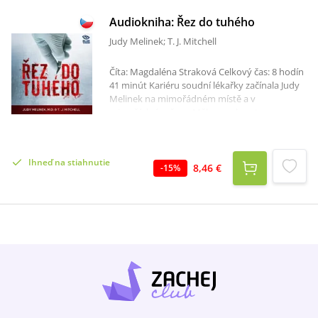
Audiokniha: Řez do tuhého
Judy Melinek; T. J. Mitchell
Číta: Magdaléna Straková Celkový čas: 8 hodín
41 minút Kariéru soudní lékařky začínala Judy
Melinek na mimořádném místě a v
mimořádném čase. Měla za sebou teprve
pouhé dva měsíce praxe coby newyorská
soudní lékařka, když došlo k útokům z 11. září
2001. Vyšetřovala těla obětí anthraxových
Ihneď na stiahnutie
obálek, které vyděsily Spojené státy o měsíc
8,46 €
-
15
%
později. V listopadu 2001 byla u identifikace
obětí havárie letu 587, který se zřítil v Queens.
Během dalších dvou let měla Judy „na
pracovním stole“ 262 lidí i jejich částí. Oběti
vražd, nehod, sebevrahy. Těla znetvořená, těla
ve větším či menším stupni rozkladu.Jaká je
práce forenzního patologa? Seriály jako CSI:
Kriminálka Las Vegas ukazují pouze
přijatelnější tvář. Skutečnost je přitom taková,
že patří k fyzicky a psychicky nejnáročnějším
povoláním vůbec. Společné nicméně mají