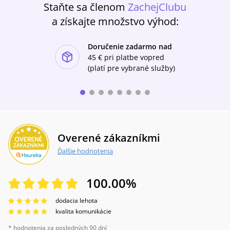
Staňte sa členom
ZachejClubu
televize a realita jedno – těla nikdy nelžou. A
kdo jim umí naslouchat, tomu odhalí
a získajte množstvo výhod:
pravdu.Judy Melinek naslouchá mrtvým velice
pozorně, zároveň je skvělá vypravěčka – v
Doručenie zadarmo nad
mimořádně čtivém příběhu soudní lékařky,
ishlist-u
která svůj život dělí mezi manžela, malého
45 €
pri platbe vopred
syna a mrtvé v chladících boxech, vám
(platí pre vybrané služby)
představí forenzní patologii bez příkras a bez
patosu.
Overené zákazníkmi
Ďalšie hodnotenia
100.00
%
dodacia lehota
kvalita komunikácie
* hodnotenia za posledných 90 dní