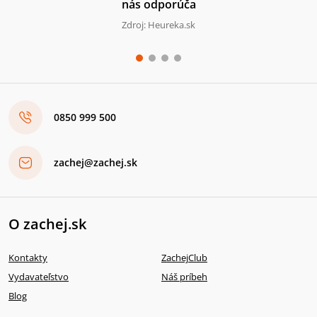
nás odporúča
Zdroj: Heureka.sk
0850 999 500
zachej@zachej.sk
O zachej.sk
Kontakty
ZachejClub
Vydavateľstvo
Náš príbeh
Blog