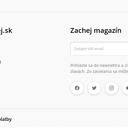
j.sk
Zachej magazín
o
Prihláste sa do newslettra a 
zľavách. Zo zasielania sa môže
platby