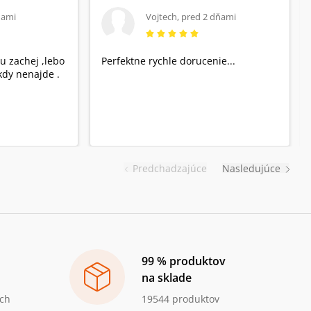
ňami
Vojtech
,
pred 2 dňami
u zachej ,lebo
Perfektne rychle dorucenie...
dy nenajde .
Predchadzajúce
Nasledujúce
99 % produktov
na sklade
ch
19544 produktov