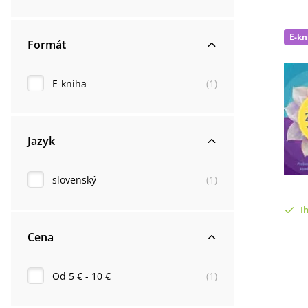
E-kn
Formát
E-kniha
(
1
)
Jazyk
slovenský
(
1
)
I
Cena
Od 5 € - 10 €
(
1
)