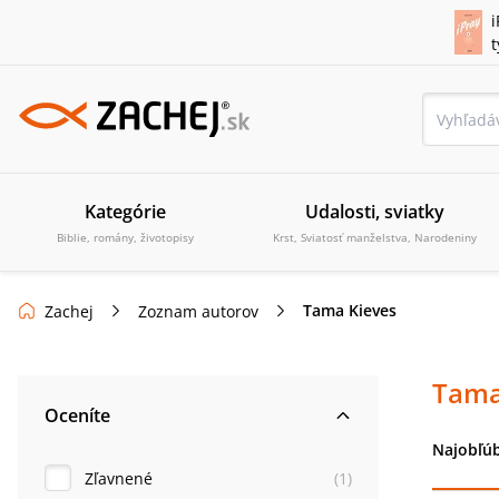
i
Kategórie
Udalosti, sviatky
Biblie, romány, životopisy
Krst, Sviatosť manželstva, Narodeniny
Tama Kieves
Zachej
Zoznam autorov
Tama
Oceníte
Najobľúb
Zľavnené
(
1
)