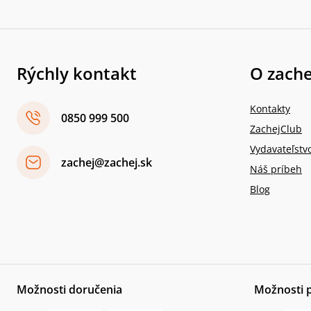
Rýchly kontakt
O zache
Kontakty
0850 999 500
ZachejClub
Vydavateľstv
zachej@zachej.sk
Náš príbeh
Blog
Možnosti doručenia
Možnosti 