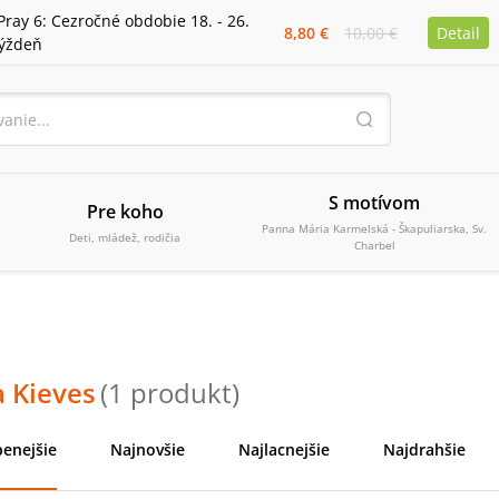
Pray 6: Cezročné obdobie 18. - 26.
8,80 €
10,00 €
Detail
týždeň
S motívom
Pre koho
Panna Mária Karmelská - Škapuliarska, Sv.
Deti, mládež, rodičia
Charbel
 Kieves
(
1
produkt
)
enejšie
Najnovšie
Najlacnejšie
Najdrahšie