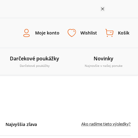
Moje konto
Wishlist
Košík
Darčekové poukážky
Novinky
Darčekové poukážky
Najnovšie v našej ponuke
Ako radíme tieto výsledky?
Najvyššia zľava