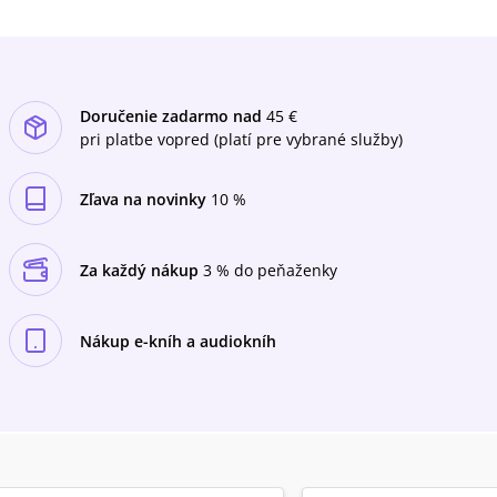
príležitosti tým, že sa naučíte veriť viac svojej
sile ako svojim pochybnostiam. Prestaňte
spochybňovať svoje schopnosti, naučte sa
spoliehať sa na svoju intuíciu, dôverovať
svojim pocitom a získajte neotrasiteľnú vieru v
Doručenie zadarmo nad
45 €
seba a v to, že zvládnete všetko, čo vám život
pri platbe vopred (platí pre vybrané služby)
prinesie.
Zľava na novinky
10 %
Za každý nákup
3 % do peňaženky
Nákup e-kníh a audiokníh