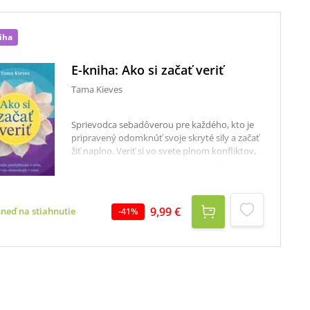
iha
E-kniha: Ako si začať veriť
Tama Kieves
Sprievodca sebadôverou pre každého, kto je
pripravený odomknúť svoje skryté sily a začať
žiť naplno. Veriť si vo svete plnom konfliktov,
rozporuplných posolstiev a spochybňovania
môže byť ťažšie ako kedykoľvek predtým –
pritom sebadôvera je základom šťastia,
sebavedomia a úspechu. Ak ste niekedy v
9,99 €
hneď na stiahnutie
-
41
%
minulosti samých seba presvedčili, že niečo nie
je možné, nechali ste sa o tom presvedčiť
inými, alebo ste spochybňovali svoje pocity či
inštinkty, potom je táto kniha práve pre vás.
Tama Kieves, autorka bestsellerov, bývalá
právnička a špičková koučka, vám ukáže, ako
identifikovať prekážky, ktoré vám bránia v
tom, aby ste si dôverovali a premeniť ich na