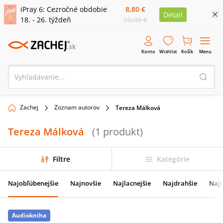
iPray 6: Cezročné obdobie
8,80 €
Detail
18. - 26. týždeň
10,00 €
Konto
Wishlist
Košík
Menu
Zachej
Zoznam autorov
Tereza Málková
Tereza Málková
(
1
produkt
)
Filtre
Kategórie
Najobľúbenejšie
Najnovšie
Najlacnejšie
Najdrahšie
Najv
Audiokniha