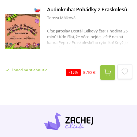
Audiokniha: Pohádky z Praskolesů
Tereza Málková
Číta: Jaroslav Dostál Celkový čas: 1 hodina 25
minút Kdo říká, že něco nejde, ještě nezná
kapra Pepu z Praskoleského rybníka! Když je
silná vůle, odvaha a trochu toho rodinného
tajemství, tak se i kapr může naučit jezdit na
kole, a to i přesto, že vůbec nedosáhne
ploutvemi na řídítka. V Pohádkách z
Ihneď na stiahnutie
Praskolesů je totiž možné úplně všechno!V
5,10 €
-
15
%
audioknize na vás čeká 8 příběhů, ve kterých
čelí hlavní postavy každodenním nástrahám
života a mnohdy i sami sobě. Kromě Pepy
kapra je tu třeba pavouk Heřman, který má
strach z pavouků, nebo Bedřich Želva, který
pracuje na poště. A ať už je vám pět nebo
padesát let, určitě si tu najdete svého zvířecích
hrdinu, se kterým se možná v mnohém
ztotožníte.