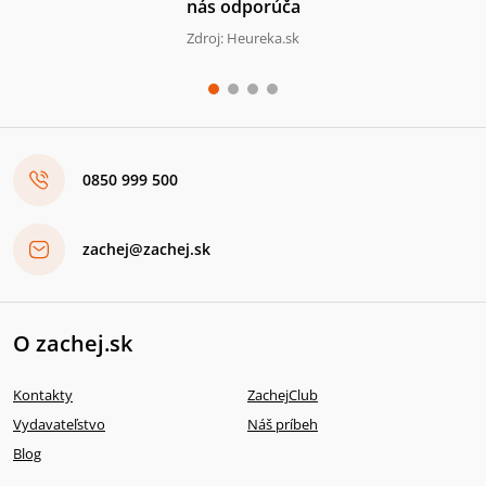
nás odporúča
Zdroj: Heureka.sk
0850 999 500
zachej@zachej.sk
O zachej.sk
Kontakty
ZachejClub
Vydavateľstvo
Náš príbeh
Blog