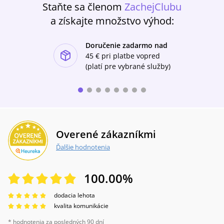
Staňte sa členom
ZachejClubu
a získajte množstvo výhod:
Doručenie zadarmo nad
ishlist-u
45 €
pri platbe vopred
(platí pre vybrané služby)
Overené zákazníkmi
Ďalšie hodnotenia
100.00
%
dodacia lehota
kvalita komunikácie
* hodnotenia za posledných 90 dní