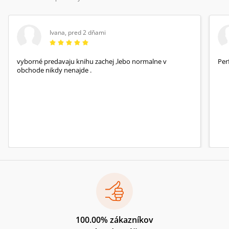
Ivana
,
pred 2 dňami
vyborné predavaju knihu zachej ,lebo normalne v
Per
obchode nikdy nenajde .
100.00% zákazníkov