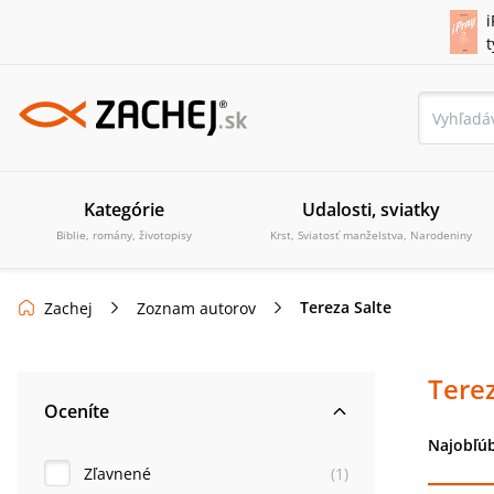
i
Kategórie
Udalosti, sviatky
Biblie, romány, životopisy
Krst, Sviatosť manželstva, Narodeniny
Tereza Salte
Zachej
Zoznam autorov
Terez
Oceníte
Najobľúb
Zľavnené
(
1
)