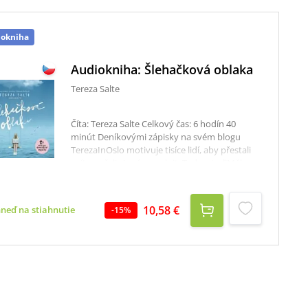
iokniha
Audiokniha: Šlehačková oblaka
Tereza Salte
Číta: Tereza Salte Celkový čas: 6 hodín 40
minút Deníkovými zápisky na svém blogu
TerezaInOslo motivuje tisíce lidí, aby přestali
snít a začali si své sny plnit. Tady a teď!Měla
kupu snů a bezhlavě se za nimi vrhla až na
sever. Tereza vypráví svůj životní příběh s
retrospektivou do dětství, které bylo kouzelné
10,58 €
hneď na stiahnutie
-
15
%
a zároveň plné dřiny. Propocené vzpomínky
na tréninky gymnastiky se mísí s vůní šeříkové
zahrady starého domu na Ořechovce, ve
kterém vyrůstala.V Norsku prožívá svou
pohádku, ale i hořké chvíle odloučení od
rodiny, ztrátu nejbližšího člověka a momenty,
kdy musí začít svůj život zase a znovu téměř
od nuly.