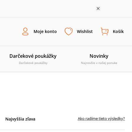
Moje konto
Wishlist
Košík
Darčekové poukážky
Novinky
Darčekové poukážky
Najnovšie v našej ponuke
Ako radíme tieto výsledky?
Najvyššia zľava