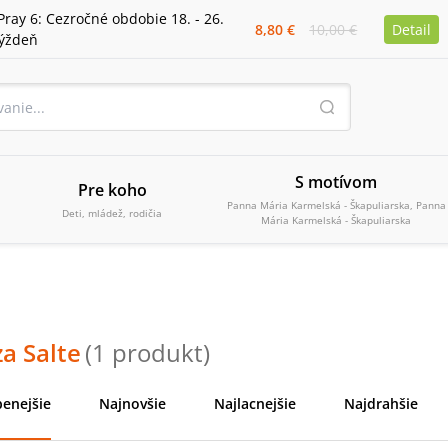
Pray 6: Cezročné obdobie 18. - 26.
8,80 €
10,00 €
Detail
týždeň
S motívom
Pre koho
Panna Mária Karmelská - Škapuliarska, Panna
Deti, mládež, rodičia
Mária Karmelská - Škapuliarska
a Salte
(
1
produkt
)
enejšie
Najnovšie
Najlacnejšie
Najdrahšie