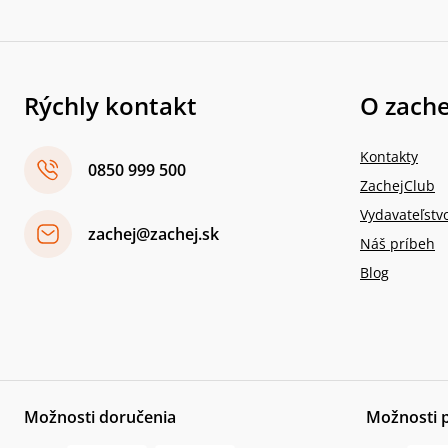
Rýchly kontakt
O zache
Kontakty
0850 999 500
ZachejClub
Vydavateľstv
zachej@zachej.sk
Náš príbeh
Blog
Možnosti doručenia
Možnosti 