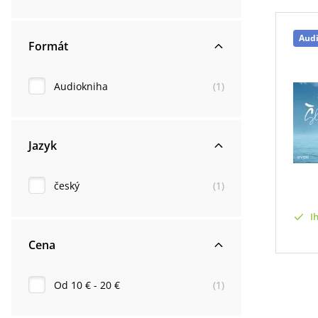
Aud
Formát
Audiokniha
(
1
)
Jazyk
český
(
1
)
I
Cena
Od 10 € - 20 €
(
1
)