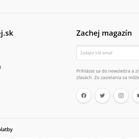
j.sk
Zachej magazín
o
Prihláste sa do newslettra a 
zľavách. Zo zasielania sa môže
platby