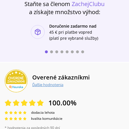
Staňte sa členom
ZachejClubu
a získajte množstvo výhod:
Doručenie zadarmo nad
ishlist-u
45 €
pri platbe vopred
(platí pre vybrané služby)
Overené zákazníkmi
Ďalšie hodnotenia
100.00
%
dodacia lehota
kvalita komunikácie
* hodnotenia za posledných 90 dní