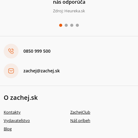
nás odporúča
Zdroj: Heureka.sk
0850 999 500
zachej@zachej.sk
O zachej.sk
Kontakty
ZachejClub
Vydavateľstvo
Náš príbeh
Blog