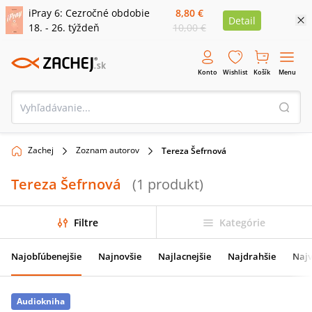
iPray 6: Cezročné obdobie
8,80 €
Detail
18. - 26. týždeň
10,00 €
Konto
Wishlist
Košík
Menu
Zachej
Zoznam autorov
Tereza Šefrnová
Tereza Šefrnová
(
1
produkt
)
Filtre
Kategórie
Najobľúbenejšie
Najnovšie
Najlacnejšie
Najdrahšie
Najv
Audiokniha