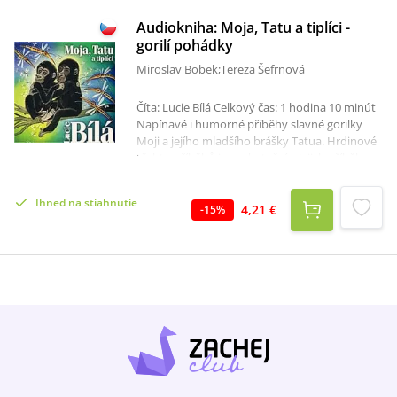
Audiokniha: Moja, Tatu a tiplíci -
gorilí pohádky
Miroslav Bobek;Tereza Šefrnová
Číta: Lucie Bílá Celkový čas: 1 hodina 10 minút
Napínavé i humorné příběhy slavné gorilky
Moji a jejího mladšího brášky Tatua. Hrdinové
těchto příběhů jsou skuteční a jejich příběhy se
odehrály - nebo se mohly odehrát. S Mojou a
Tatuem, jejich maminkou Kidživu, tátou
Ihneď na stiahnutie
Richardem, "babičkou Kambou a tetičkou
4,21 €
-
15
%
Šindou se můžete setkat v pražské ZOO. Mnozí
tvrdí, že kdesi v tropických pralesech deštných
lesích střední Afriky žije dokonce i Mokele
Mbembe.Krásné pohádky i pro menší děti