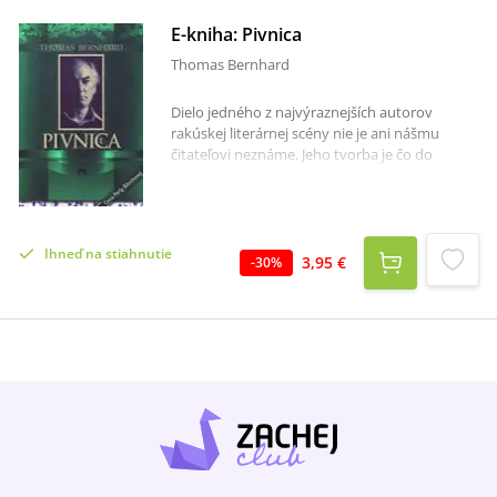
E-kniha: Pivnica
Thomas Bernhard
Dielo jedného z najvýraznejších autorov
rakúskej literárnej scény nie je ani nášmu
čitateľovi neznáme. Jeho tvorba je čo do
žánrov naozaj pestrá – básnické zbierky,
romány, divadelné a rozhlasové hry. Scenéria
diela je umiestnená do čias konca 2. svetovej
vojny. Prostredníctvom hlavného hrdinu –
Ihneď na stiahnutie
mladého učňa spoznávame psychológiu
3,95 €
-
30
%
Rakúšanov. Pivnica tak predstavuje paralelu
nazerania na svet na princípe mikrokozmos –
interakcia – makrokozmos. V diele sledujeme
pre Bernharda typický štýl, ktorým autor spĺňa
vysoké nároky. Ani táto práca náročného
čitateľa po štýlovej stránke určite nesklame.