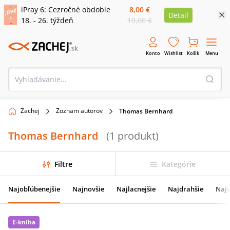
iPray 6: Cezročné obdobie
8,00 €
Detail
18. - 26. týždeň
10,00 €
Konto
Wishlist
Košík
Menu
Zachej
Zoznam autorov
Thomas Bernhard
Thomas Bernhard
(
1
produkt
)
Filtre
Kategórie
Najobľúbenejšie
Najnovšie
Najlacnejšie
Najdrahšie
Najv
E-kniha