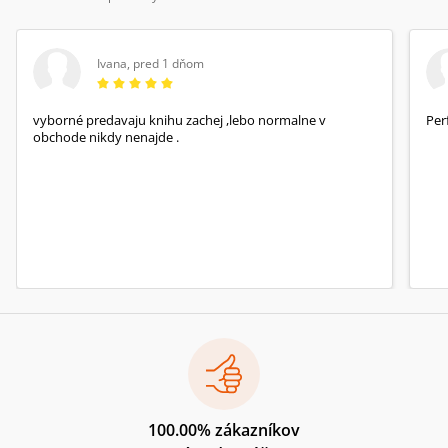
Ivana
,
pred 1 dňom
vyborné predavaju knihu zachej ,lebo normalne v
Per
obchode nikdy nenajde .
100.00% zákazníkov