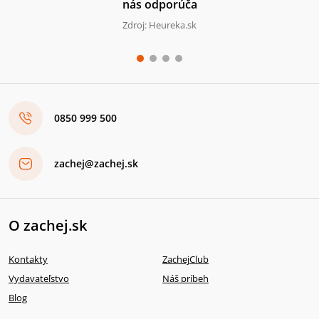
nás odporúča
Zdroj: Heureka.sk
0850 999 500
zachej@zachej.sk
O zachej.sk
Kontakty
ZachejClub
Vydavateľstvo
Náš príbeh
Blog