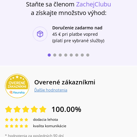
Staňte sa členom
ZachejClubu
a získajte množstvo výhod:
Doručenie zadarmo nad
ishlist-u
45 €
pri platbe vopred
(platí pre vybrané služby)
Overené zákazníkmi
Ďalšie hodnotenia
100.00
%
dodacia lehota
kvalita komunikácie
* hodnotenia za posledných 90 dní