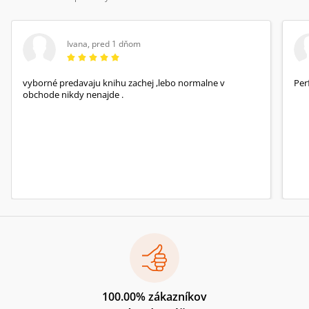
Ivana
,
pred 1 dňom
vyborné predavaju knihu zachej ,lebo normalne v
Per
obchode nikdy nenajde .
100.00% zákazníkov