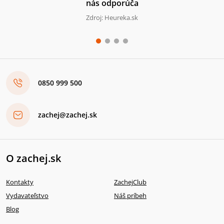
nás odporúča
Zdroj: Heureka.sk
0850 999 500
zachej@zachej.sk
O zachej.sk
Kontakty
ZachejClub
Vydavateľstvo
Náš príbeh
Blog