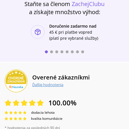
Staňte sa členom
ZachejClubu
spoločnom živote pred tehotenstvom, o
oslavách Silvestra so starnúcimi rodičmi, o
a získajte množstvo výhod:
kľúčových situáciách v svojom detstve, o
otcovom alkoholizme a matkinom ťažkom
Doručenie zadarmo nad
rozhodovaní, či manžela opustiť.
ishlist-u
45 €
pri platbe vopred
(platí pre vybrané služby)
Overené zákazníkmi
Ďalšie hodnotenia
100.00
%
dodacia lehota
kvalita komunikácie
* hodnotenia za posledných 90 dní