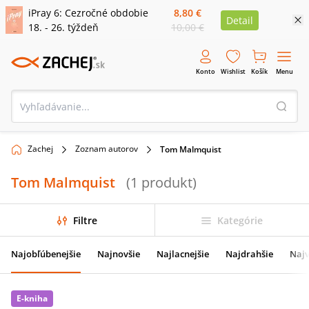
iPray 6: Cezročné obdobie
8,80 €
Detail
18. - 26. týždeň
10,00 €
Konto
Wishlist
Košík
Menu
Zachej
Zoznam autorov
Tom Malmquist
Tom Malmquist
(
1
produkt
)
Filtre
Kategórie
Najobľúbenejšie
Najnovšie
Najlacnejšie
Najdrahšie
Najv
E-kniha