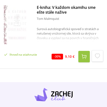
E-kniha: V každom okamihu sme
ešte stále nažive
Tom Malmquist
Surová autobiografická spoveď o stratách a
netušenej vnútornej sile, ktorá sa skrýva v
človeku a vyplaví sa na povrch v hraničných
životných situáciách.Silný príbeh bývalého
hokejistu Toma Malmquista o najťažších
chvíľach jeho života. Tom čaká so svojou
Ihneď na stiahnutie
dlhoročnou partnerkou Karin prvé dieťa. Karin
9,10 €
-
30
%
však náhle vážne ochorie a Tom ako v zlom
sne behá podzemnými nemocničnými
chodbami medzi jednotkou intenzívnej
starostlivosti a neonatológiou – medzi
životom a smrťou. Kým Karin uvedú do
umelého spánku, Tom jej sľúbi, že pre ňu
priebeh udalostí zaznamená. Malmquist sa
zároveň retrospektívne vracia k svojmu
zoznámeniu s Karin, rozoberá jej vzťah s
rodičmi a neschopnosť oddeliť sa od nich a žiť
vlastný dospelý život. Rozpráva o ich láske a