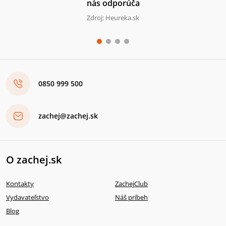
nás odporúča
Zdroj: Heureka.sk
0850 999 500
zachej@zachej.sk
O zachej.sk
Kontakty
ZachejClub
Vydavateľstvo
Náš príbeh
Blog