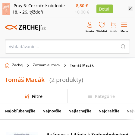
iPray 6: Cezročné obdobie
8,80 €
Detail
18. - 26. týždeň
10,00 €
Konto
Wishlist
Košík
Menu
Zachej
Zoznam autorov
Tomáš Macák
Tomáš Macák
(
2
produkty
)
Filtre
Kategórie
Najobľúbenejšie
Najnovšie
Najlacnejšie
Najdrahšie
Najv
Ruženec a Litánie k Sedembolestnej