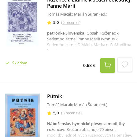
Panne Márii
Tomáš Macák; Marián Šuran (ed.)
5,0
(
5
recenzií
)
patrónke Slovenska
.
Obsah: Ruženec k
Sedembolestnej Panne MáriiHymnus k
Sedembolestnej O Mária, Matka našaModlitba
k Sedembolestnej Panne MáriiLitánie k
Sedembolestnej Panne MáriiModlitba za
vlasťHymnusÓ Mária bolestiváHymnusOtče
Skladom
0,68 €
náš, vyslyš násPozrite si tiež Sedembolestné
ružence v rôznych farbách.
Pútnik
Tomáš Macák; Marián Šuran (ed.)
5,0
(
3
recenzie
)
Náboženské, hymnické piesne a modlitby
ružencov
.
Brožúra obsahuje 70 piesní,
modlitby jednotlivých ružencových tajomstiev,