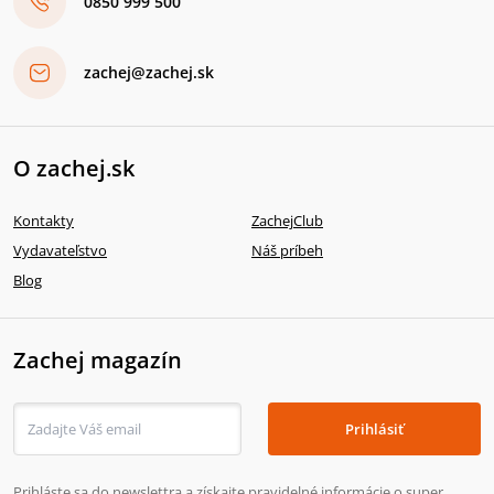
0850 999 500
zachej@zachej.sk
O zachej.sk
Kontakty
ZachejClub
Vydavateľstvo
Náš príbeh
Blog
Zachej magazín
Prihlásiť
Prihláste sa do newslettra a získajte pravidelné informácie o super