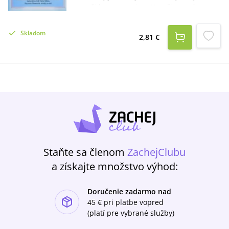
modlitbu zasvätenia sa Nepoškvrnenému
Srdcu Panny Márie, modlitbu k Najsvätejšej
sviatosti oltárnej, modlitbu na úmysel Sv.
Skladom
Otca...Publikácia je cirkevne schválená.
2,81 €
Staňte sa členom
ZachejClubu
a získajte množstvo výhod:
Doručenie zadarmo nad
ishlist-u
45 €
pri platbe vopred
(platí pre vybrané služby)