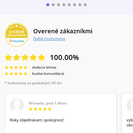
Overené zákazníkmi
Ďalšie hodnotenia
100.00
%
dodacia lehota
kvalita komunikácie
* hodnotenia za posledných 90 dní
Michaela
,
pred 1 dňom
Roky objednávam, spokojnosť
vyb
obc