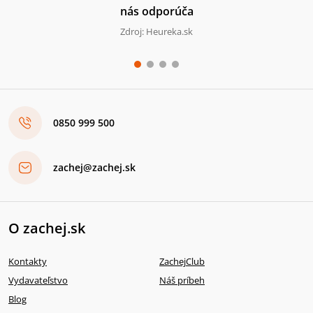
nás odporúča
Zdroj: Heureka.sk
0850 999 500
zachej@zachej.sk
O zachej.sk
Kontakty
ZachejClub
Vydavateľstvo
Náš príbeh
Blog