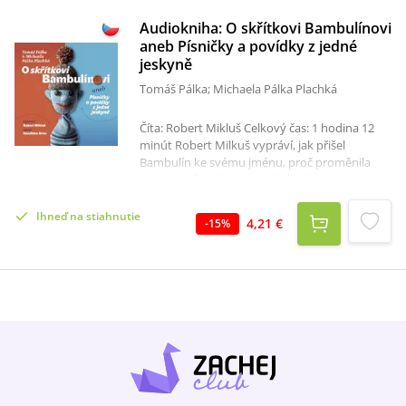
Audiokniha: O skřítkovi Bambulínovi
aneb Písničky a povídky z jedné
jeskyně
Tomáš Pálka; Michaela Pálka Plachká
Číta: Robert Mikluš Celkový čas: 1 hodina 12
minút Robert Milkuš vypráví, jak přišel
Bambulín ke svému jménu, proč proměnila
jeskynní víla mlhu ve strašidlo či jaké poklady
se ukrývají v nejkrásnější části jeskyně. Spolu s
dětmi z brněnského sboru Kantiléna
Ihneď na stiahnutie
4,21 €
-
15
%
(přípravného oddělení Magdalenka) si můžete
zazpívat veselé písničky, které spolu s příběhy
pro vás napsali Michaela a Tomáš Pálkovi.Proč
to děláme? Zjistili jsme, že kvalitních,
zábavných a hravých písniček pro ty nejmenší
děti ve věku 3-8 let není mnoho. Je jich
pramálo, a to je nutné změnit! Co je náš cíl?
Rozvíjet představivost dětí hravou a intuitivní
formou. Jednoduše, aby i ti nejmenší mohli
zpívat, hrát na nástroje, které mají zrovna po
ruce (vařečky, hrnce, lžičky nebo třeba