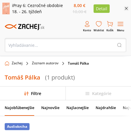
iPray 6: Cezročné obdobie
8,00 €
Detail
18. - 26. týždeň
10,00 €
Konto
Wishlist
Košík
Menu
Zachej
Zoznam autorov
Tomáš Pálka
Tomáš Pálka
(
1
produkt
)
Filtre
Kategórie
Najobľúbenejšie
Najnovšie
Najlacnejšie
Najdrahšie
Najv
Audiokniha