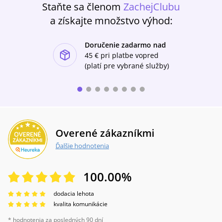
Staňte sa členom
ZachejClubu
a získajte množstvo výhod:
Doručenie zadarmo nad
ishlist-u
45 €
pri platbe vopred
(platí pre vybrané služby)
Overené zákazníkmi
Ďalšie hodnotenia
100.00
%
dodacia lehota
kvalita komunikácie
* hodnotenia za posledných 90 dní