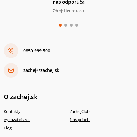
nás odporúča
Zdroj: Heureka.sk
0850 999 500
zachej@zachej.sk
O zachej.sk
Kontakty
ZachejClub
Vydavateľstvo
Náš príbeh
Blog