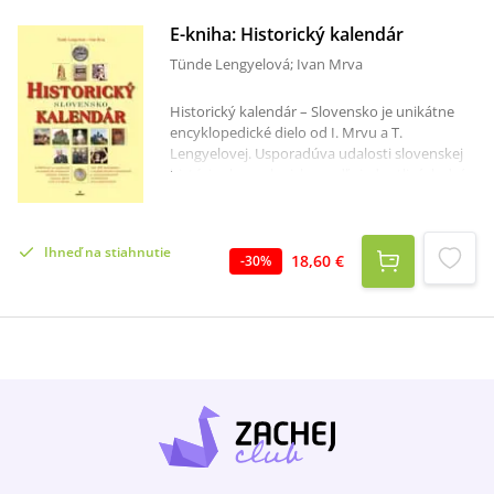
E-kniha: Historický kalendár
Tünde Lengyelová; Ivan Mrva
Historický kalendár – Slovensko je unikátne
encyklopedické dielo od I. Mrvu a T.
Lengyelovej. Usporadúva udalosti slovenskej
histórie chronologicky podľa jednotlivých dní v
roku, počnúc 1. januárom a končiac 31.
decembrom. K najvýznamnejším udalostiam a
osobnostiam je priradená širšia informácia vo
Ihneď na stiahnutie
forme medailóna. Pomocný aparát (registre
18,60 €
-
30
%
miestne, menné i register udalostí), umožní
ľahkú orientáciu. Atraktivitu titulu zvyšuje
bohatý obrazový materiál.