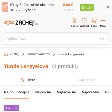
iPray 6: Cezročné obdobie
8,80 €
Detail
18. - 26. týždeň
10,00 €
Konto
Wishlist
Košík
Menu
Zachej
Zoznam autorov
Tünde Lengyelová
Tünde Lengyelová
(
1
produkt
)
Filtre
Kategórie
Najobľúbenejšie
Najnovšie
Najlacnejšie
Najdrahšie
Najv
E-kniha