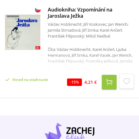
Audiokniha: Vzpomínání na
Jaroslava Ježka
Václav Holzknecht; Jiří Voskovec; Jan Werich;
Jarmila Strnadová; Jiří Srnka; Karel Ančerl;
František Filipovský; Miloš Nedbal
Číta: Václav Holzknecht, Karel Ančerl, Ljuba
Hermanová, Jiří Srnka, Karel Vacek, Jan Werich,
František Filipovský, Františka Ježková, Jarmila
Strnadová, Jaroslav Ježek, Miloš Nedbal, Jiří
Voskovec Celkový čas: 1 hodina 5 minút Z
komentáře Ludmily Vrkočové k původnímu LP
Ihneď na stiahnutie
4,21 €
-
15
%
albu 1218 4056 "Vzpomínání na Jaroslava
Ježka" vydanému v Supraphonu v roce 1986 a
nyní vydávanému poprvé digitálně:Kdo zná
sílu zvukového dokumentu, dobře ví, že je v
procesu poznání člověka, jeho práce a doby,
ve které žije, nenahraditelný. Svědectví o
čemkoliv může být řečeno nejrůznějšími
způsoby, a to, jak je řečeno, vypovídá často
více než obsah sám. Vždyť právě řeč spojuje
člověka s člověkem, lidi s lidmi. Proto jsou tak