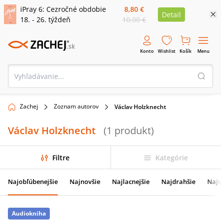
iPray 6: Cezročné obdobie
8,80 €
Detail
18. - 26. týždeň
10,00 €
Konto
Wishlist
Košík
Menu
Zachej
Zoznam autorov
Václav Holzknecht
Václav Holzknecht
(
1
produkt
)
Filtre
Kategórie
Najobľúbenejšie
Najnovšie
Najlacnejšie
Najdrahšie
Najv
Audiokniha