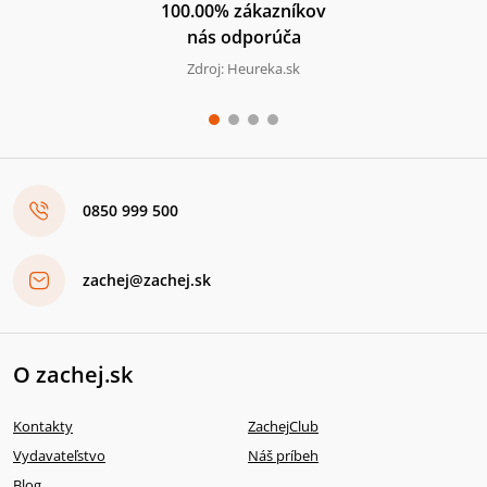
100.00% zákazníkov
nás odporúča
Zdroj: Heureka.sk
0850 999 500
zachej@zachej.sk
O zachej.sk
Kontakty
ZachejClub
Vydavateľstvo
Náš príbeh
Blog