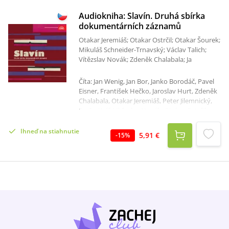
Audiokniha: Slavín. Druhá sbírka
dokumentárních záznamů
Otakar Jeremiáš; Otakar Ostrčil; Otakar Šourek;
Mikuláš Schneider-Trnavský; Václav Talich;
Vítězslav Novák; Zdeněk Chalabala; Ja
Číta: Jan Wenig, Jan Bor, Janko Borodáč, Pavel
Eisner, František Hečko, Jaroslav Hurt, Zdeněk
Chalabala, Otakar Jeremiáš, Peter Jilemnický,
Fraňo Kráľ, Vítězslav Novák, Otakar Ostrčil,
Mikuláš Schneider-Trnavský, Otakar Šourek,
Václav Špála, Václav Talich, Vladislav Vančura,
Ihneď na stiahnutie
5,91 €
-
15
%
Zdeněk Wirth, Vlastimil Rada, Emanuel
Lešetický z Lešehradu, Zdeněk Štěpánek, Jiří
Karásek ze Lvovic, Arnold Jirásek, František
Lexa, Max Švabinský, Josef Lada Celkový čas: 1
hodina 50 minút Druhá sbírka
dokumentárních záznamů hlasů významných
osobností našeho uměleckého a vědeckého
života byla vydána na kompletu DM 15231-4
"Slavín.Druhá sbírka dokumentárních
záznamů" Supraphonem v roce 1964. Na