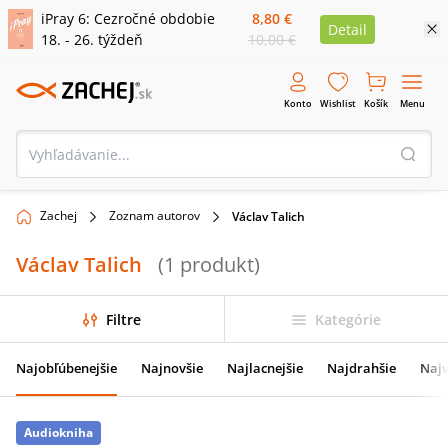
iPray 6: Cezročné obdobie
8,80 €
Detail
18. - 26. týždeň
10,00 €
Konto
Wishlist
Košík
Menu
Zachej
Zoznam autorov
Václav Talich
Václav Talich
(
1
produkt
)
Filtre
Kategórie
Najobľúbenejšie
Najnovšie
Najlacnejšie
Najdrahšie
Najv
Audiokniha