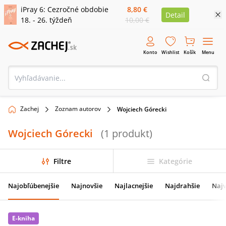
iPray 6: Cezročné obdobie
8,80 €
Detail
18. - 26. týždeň
10,00 €
Konto
Wishlist
Košík
Menu
Zachej
Zoznam autorov
Wojciech Górecki
Wojciech Górecki
(
1
produkt
)
Filtre
Kategórie
Najobľúbenejšie
Najnovšie
Najlacnejšie
Najdrahšie
Najv
E-kniha