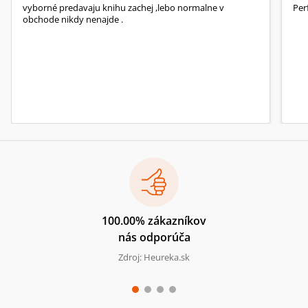
vyborné predavaju knihu zachej ,lebo normalne v
Per
obchode nikdy nenajde .
100.00% zákazníkov
nás odporúča
Zdroj: Heureka.sk