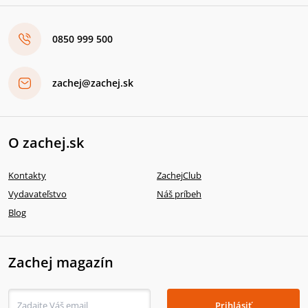
0850 999 500
zachej@zachej.sk
O zachej.sk
Kontakty
ZachejClub
Vydavateľstvo
Náš príbeh
Blog
Zachej magazín
Prihlásiť